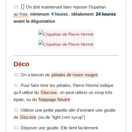
29.
On doit maintenant faire reposer l'Ispahan
au frais
,
minimum
4 heures
,
idéalement
24 heures
avant la dégustation
Déco
30.
On a besoin de
pétales de roses rouges
31.
Pour faire tenir les pétales, Pierre Hermé indique
qu'il utilise du
Glucose
, on peut utiliser un sirop très
épais, ou du
Nappage Neutre
32.
Utiliser une petite pipette afin d'extraire une goutte
de
Glucose
(ou de "light corn syrup")
33.
Déposer une goutte. Elle tient facilement