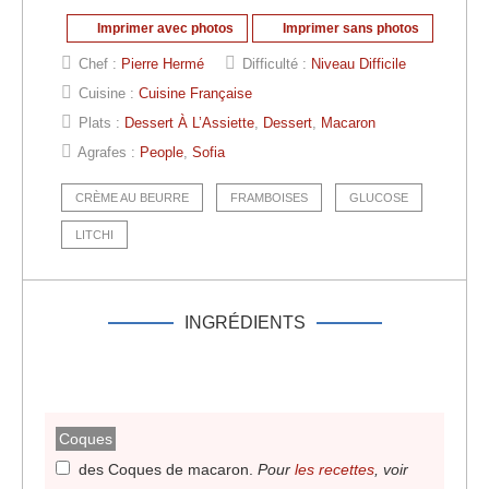
Imprimer avec photos
Imprimer sans photos
Chef :
Pierre Hermé
Difficulté :
Niveau Difficile
Cuisine :
Cuisine Française
Plats :
Dessert À L’Assiette
,
Dessert
,
Macaron
Agrafes :
People
,
Sofia
CRÈME AU BEURRE
FRAMBOISES
GLUCOSE
LITCHI
INGRÉDIENTS
Coques
des Coques de macaron
.
Pour
les recettes
, voir