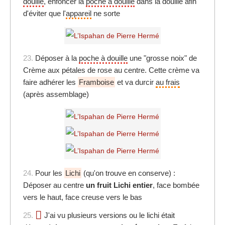
douille
, enfoncer la
poche à douille
dans la douille afin
d'éviter que l'
appareil
ne sorte
23.
Déposer à la
poche à douille
une "grosse noix" de
Crème aux pétales de rose au centre. Cette crème va
faire adhérer les
Framboise
et va durcir
au frais
(après assemblage)
24.
Pour les
Lichi
(qu'on trouve en conserve) :
Déposer au centre
un fruit Lichi entier
, face bombée
vers le haut, face creuse vers le bas
25.
J'ai vu plusieurs versions ou le lichi était