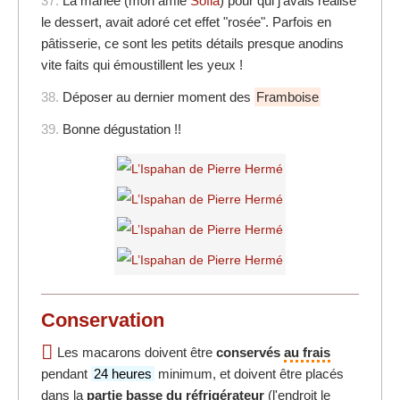
37.
La mariée (mon amie
Sofia
) pour qui j'avais réalisé
le dessert, avait adoré cet effet "rosée". Parfois en
pâtisserie, ce sont les petits détails presque anodins
vite faits qui émoustillent les yeux !
38.
Déposer au dernier moment des
Framboise
39.
Bonne dégustation !!
Conservation
Les macarons doivent être
conservés
au frais
pendant
24 heures
minimum, et doivent être placés
dans la
partie basse du réfrigérateur
(l'endroit le