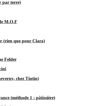
 par terre)
 de M.O.F
 (rien que pour Clara)
he Felder
cini
everny, chez Tintin)
ance (méthode 1 : pâtissière)