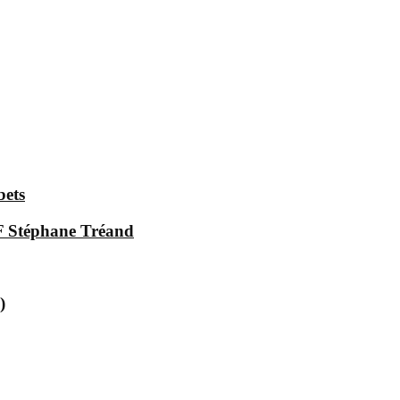
bets
.F Stéphane Tréand
)