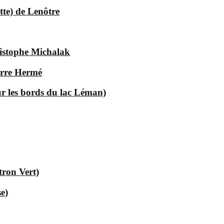
tte) de Lenôtre
istophe Michalak
ierre Hermé
ur les bords du lac Léman)
tron Vert)
e)