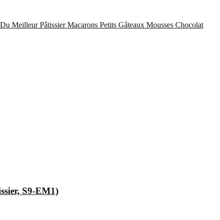
Du Meilleur Pâtissier
Macarons
Petits Gâteaux
Mousses Chocolat
issier, S9-EM1)