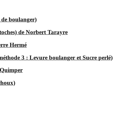
e de boulanger)
astoches) de Norbert Tarayre
erre Hermé
(méthode 3 : Levure boulanger et Sucre perlé)
à Quimper
choux)