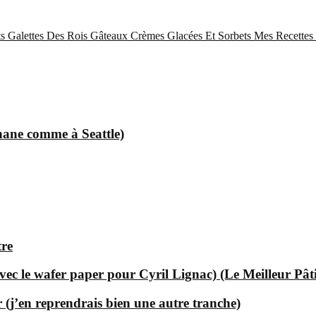
s
Galettes Des Rois
Gâteaux
Crèmes Glacées Et Sorbets
Mes Recettes 
nane comme à Seattle)
tre
ec le wafer paper pour Cyril Lignac) (Le Meilleur Pât
 (j’en reprendrais bien une autre tranche)