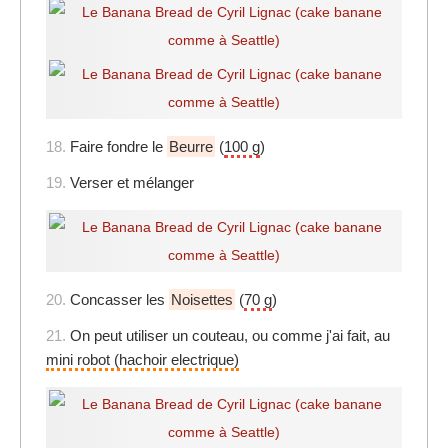
18.
Faire fondre le
Beurre
(
100 g
)
19.
Verser et mélanger
20.
Concasser les
Noisettes
(
70 g
)
21.
On peut utiliser un couteau, ou comme j'ai fait, au
mini robot (hachoir electrique)