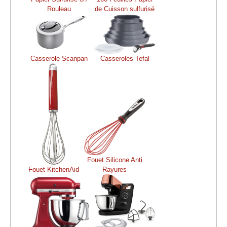
Rouleau
de Cuisson sulfurisé
Casserole Scanpan
Casseroles Tefal
Fouet Silicone Anti
Fouet KitchenAid
Rayures