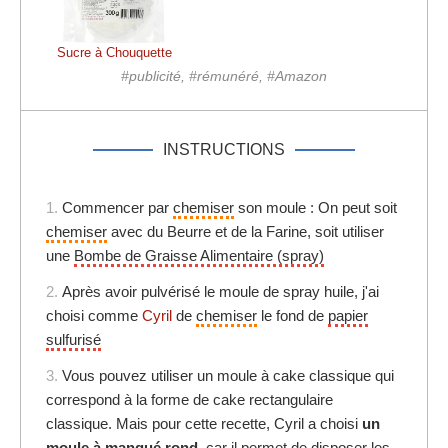
Sucre à Chouquette
#publicité, #rémunéré, #Amazon
INSTRUCTIONS
1.
Commencer par
chemiser
son moule : On peut soit
chemiser
avec du Beurre et de la Farine, soit utiliser
une
Bombe de Graisse Alimentaire (spray)
2.
Après avoir pulvérisé le moule de spray huile, j'ai
choisi comme
Cyril
de
chemiser
le fond de
papier
sulfurisé
3.
Vous pouvez utiliser un moule à cake classique qui
correspond à la forme de cake rectangulaire
classique. Mais pour cette recette, Cyril a choisi
un
moule à manqué rond
, car il permet de disposer les