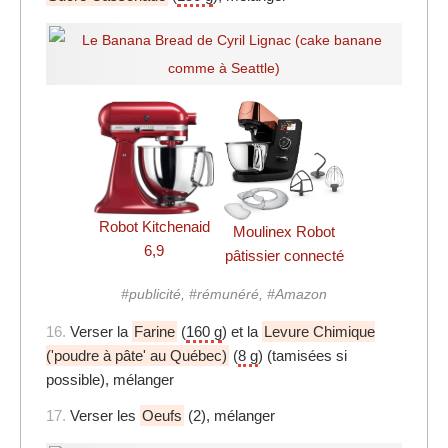
Robot Kitchenaid
Moulinex Robot
6,9
pâtissier connecté
#publicité, #rémunéré, #Amazon
16.
Verser la
Farine
(
160 g
) et la
Levure Chimique
('poudre à pâte' au Québec)
(
8 g
) (tamisées si
possible), mélanger
17.
Verser les
Oeufs
(2), mélanger