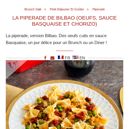
Brunch Salé
Petit-Déjeuner Et Goûter
Piperade
LA PIPERADE DE BILBAO (OEUFS, SAUCE
BASQUAISE ET CHORIZO)
La piperade, version Bilbao. Des oeufs cuits en sauce
Basquaise, un pur délice pour un Brunch ou un Diner !
FR
EN