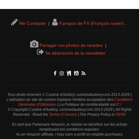
Me Contacter
|
A propos de FX (François-xavier)...
Partager vos photos de recettes
|
Se désinscrire de la newsletter
Tous droits réservés © Cuisine d'Aubéry, cuisinedaubery.com 2013-2026 |
L'utilisation du site de cuisine implique l'entière acceptation des
Conditions
Générales d'Utilisation
| La Politique de confidentialité est
ICI
© Copyright Cuisine d'Aubéry, cuisinedaubery.com 2013-2026 | All Rights
Reserved - Read the
Terms of Service
| The Privacy Policy is
HERE
En tant que Partenaire Amazon, je réalise un bénéfice sur les achats
remplissant les conditions requises.
As an Amazon affiliate, I may earn a profit on eligible purchases.