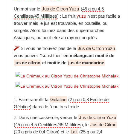
Un mot sur le
Jus de Citron Yuzu
(
45 g ou 4,5
Centilitres/45 Millilitres
) : Le fruit
yuzu
n'est pas facile a
trouver mais le jus est trouvable, en bouteille, ou
surgele. Alors fouinez dans des supermarchés
Asiatiques, ou peut-etre au rayon congelés
Si vous ne trouvez pas de le
Jus de Citron Yuzu
,
vous pouvez "substituer"
en mélangeant moitié de
jus de citron
et moitié de
jus de mandarine
1.
Faire ramollir la
Gélatine
(
2 g ou 0,8 Feuille de
Gélatine
) dans de l'eau tres froide
2.
Dans une casserole, verser le
Jus de Citron Yuzu
(
45 g ou 4,5 Centilitres/45 Millilitres
), le
Jus de Citron
(
20 g pris de 0,4 Citron
) et le
Lait
(
25 g ou 2,4