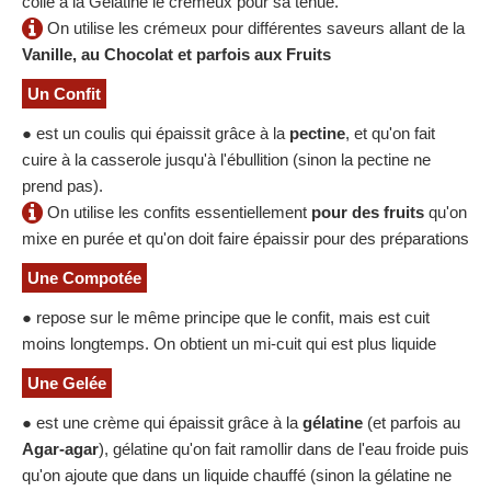
colle à la Gélatine le crémeux pour sa tenue.
On utilise les crémeux pour différentes saveurs allant de la
Vanille, au Chocolat et parfois aux Fruits
Un Confit
● est un coulis qui épaissit grâce à la
pectine
, et qu'on fait
cuire à la casserole jusqu'à l'ébullition (sinon la pectine ne
prend pas).
On utilise les confits essentiellement
pour des fruits
qu'on
mixe en purée et qu'on doit faire épaissir pour des préparations
Une Compotée
● repose sur le même principe que le confit, mais est cuit
moins longtemps. On obtient un mi-cuit qui est plus liquide
Une Gelée
● est une crème qui épaissit grâce à la
gélatine
(et parfois au
Agar-agar
), gélatine qu'on fait ramollir dans de l'eau froide puis
qu'on ajoute que dans un liquide chauffé (sinon la gélatine ne