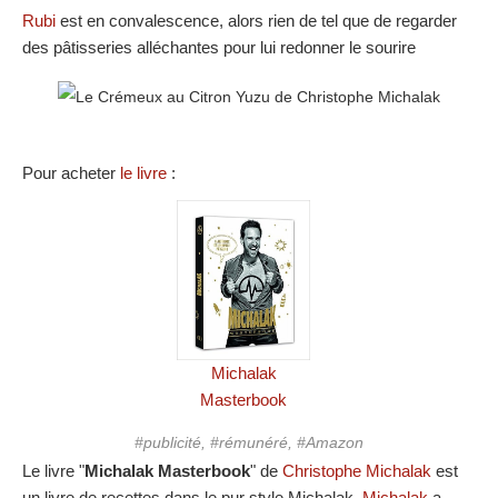
Rubi
est en convalescence, alors rien de tel que de regarder
des pâtisseries alléchantes pour lui redonner le sourire
Pour acheter
le livre
:
Michalak
Masterbook
#publicité, #rémunéré, #Amazon
Le livre "
Michalak Masterbook
" de
Christophe Michalak
est
un livre de recettes dans le pur style Michalak.
Michalak
a