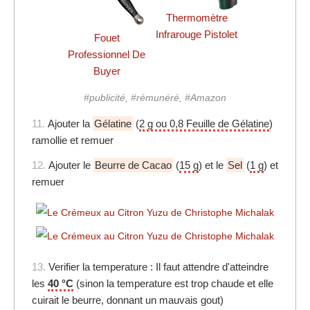
Thermomètre
Infrarouge Pistolet
Fouet
Professionnel De
Buyer
#publicité, #rémunéré, #Amazon
11.
Ajouter la
Gélatine
(
2 g ou 0,8 Feuille de Gélatine
)
ramollie et remuer
12.
Ajouter le
Beurre de Cacao
(
15 g
) et le
Sel
(
1 g
) et
remuer
13.
Verifier la temperature : Il faut attendre d'atteindre
les
40 °C
(sinon la temperature est trop chaude et elle
cuirait le beurre, donnant un mauvais gout)