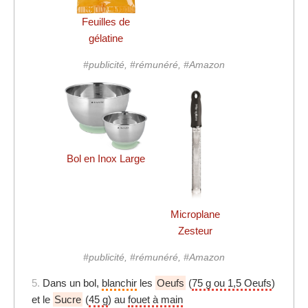
Feuilles de
gélatine
#publicité, #rémunéré, #Amazon
Bol en Inox Large
Microplane
Zesteur
#publicité, #rémunéré, #Amazon
5.
Dans un bol,
blanchir
les
Oeufs
(
75 g ou 1,5 Oeufs
)
et le
Sucre
(
45 g
) au
fouet à main