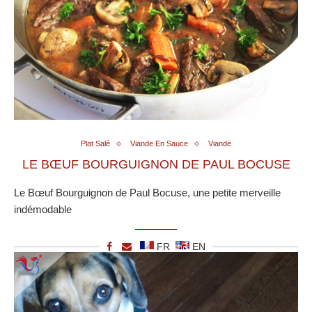
Plat Salé
Viande En Sauce
Viande
LE BŒUF BOURGUIGNON DE PAUL BOCUSE
Le Bœuf Bourguignon de Paul Bocuse, une petite merveille
indémodable
FR
EN