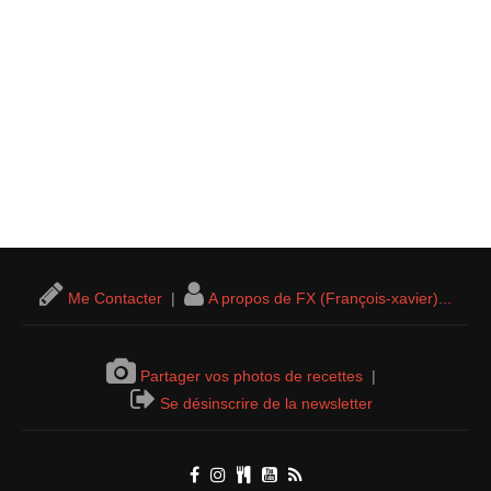
Me Contacter
|
A propos de FX (François-xavier)...
Partager vos photos de recettes
|
Se désinscrire de la newsletter