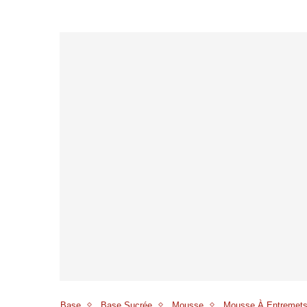
Base
Base Sucrée
Mousse
Mousse À Entremet