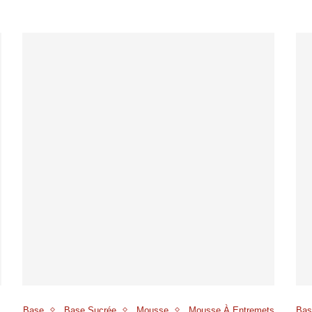
s
Base
Base Sucrée
Mousse
Mousse À Entremets
Bas