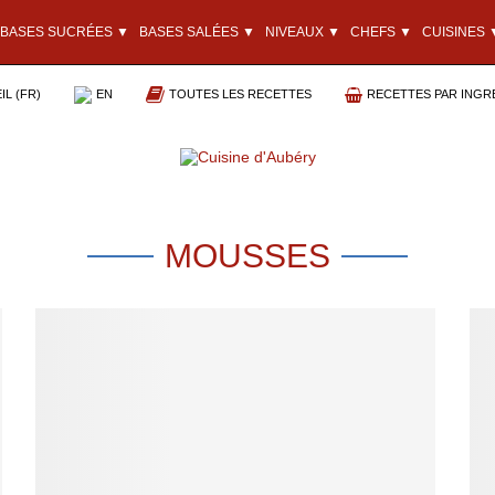
BASES SUCRÉES ▼
BASES SALÉES ▼
NIVEAUX ▼
CHEFS ▼
CUISINES 
L (FR)
EN
TOUTES LES RECETTES
RECETTES PAR INGR
MOUSSES