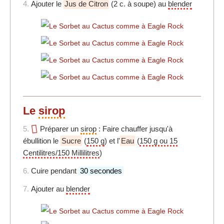
4.
Ajouter le
Jus de Citron
(2 c. à soupe) au
blender
Le
sirop
5.
Préparer un
sirop
: Faire chauffer jusqu'à
ébullition le
Sucre
(
150 g
) et l'
Eau
(
150 g ou 15
Centilitres/150 Millilitres
)
6.
Cuire pendant
30 secondes
7.
Ajouter au
blender