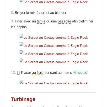
8.
Broyer le mix à sorbet au blender
9.
Filter avec un
tamis
ou une
passoire
afin d'éliminer
les pépins
10.
Placer
au frais
pendant au moins
4 heures
Turbinage