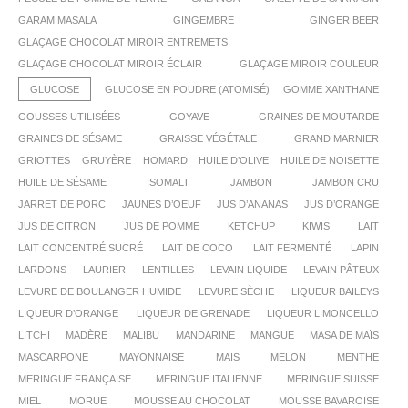
GARAM MASALA
GINGEMBRE
GINGER BEER
GLAÇAGE CHOCOLAT MIROIR ENTREMETS
GLAÇAGE CHOCOLAT MIROIR ÉCLAIR
GLAÇAGE MIROIR COULEUR
GLUCOSE
GLUCOSE EN POUDRE (ATOMISÉ)
GOMME XANTHANE
GOUSSES UTILISÉES
GOYAVE
GRAINES DE MOUTARDE
GRAINES DE SÉSAME
GRAISSE VÉGÉTALE
GRAND MARNIER
GRIOTTES
GRUYÈRE
HOMARD
HUILE D’OLIVE
HUILE DE NOISETTE
HUILE DE SÉSAME
ISOMALT
JAMBON
JAMBON CRU
JARRET DE PORC
JAUNES D’OEUF
JUS D’ANANAS
JUS D’ORANGE
JUS DE CITRON
JUS DE POMME
KETCHUP
KIWIS
LAIT
LAIT CONCENTRÉ SUCRÉ
LAIT DE COCO
LAIT FERMENTÉ
LAPIN
LARDONS
LAURIER
LENTILLES
LEVAIN LIQUIDE
LEVAIN PÂTEUX
LEVURE DE BOULANGER HUMIDE
LEVURE SÈCHE
LIQUEUR BAILEYS
LIQUEUR D’ORANGE
LIQUEUR DE GRENADE
LIQUEUR LIMONCELLO
LITCHI
MADÈRE
MALIBU
MANDARINE
MANGUE
MASA DE MAÏS
MASCARPONE
MAYONNAISE
MAÏS
MELON
MENTHE
MERINGUE FRANÇAISE
MERINGUE ITALIENNE
MERINGUE SUISSE
MIEL
MORUE
MOUSSE AU CHOCOLAT
MOUSSE BAVAROISE