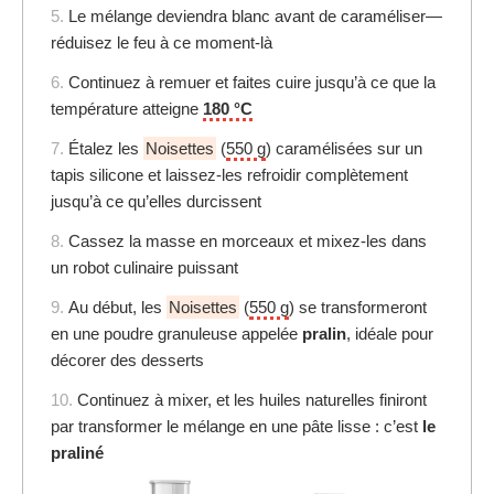
5.
Le mélange deviendra blanc avant de caraméliser—
réduisez le feu à ce moment-là
6.
Continuez à remuer et faites cuire jusqu’à ce que la
température atteigne
180 °C
7.
Étalez les
Noisettes
(
550 g
) caramélisées sur un
tapis silicone et laissez-les refroidir complètement
jusqu’à ce qu’elles durcissent
8.
Cassez la masse en morceaux et mixez-les dans
un robot culinaire puissant
9.
Au début, les
Noisettes
(
550 g
) se transformeront
en une poudre granuleuse appelée
pralin
, idéale pour
décorer des desserts
10.
Continuez à mixer, et les huiles naturelles finiront
par transformer le mélange en une pâte lisse : c’est
le
praliné