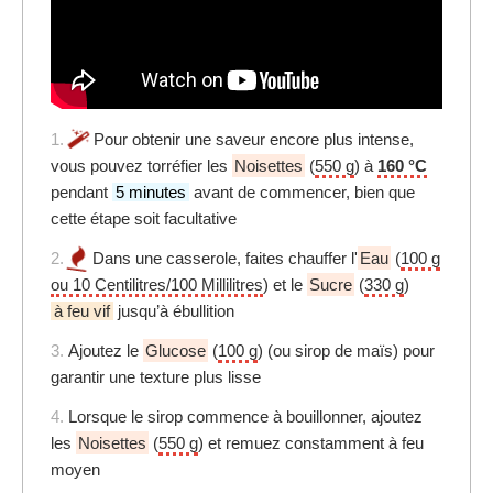
1.
Pour obtenir une saveur encore plus intense,
vous pouvez torréfier les
Noisettes
(
550 g
) à
160 °C
pendant
5 minutes
avant de commencer, bien que
cette étape soit facultative
2.
Dans une casserole, faites chauffer l'
Eau
(
100 g
ou 10 Centilitres/100 Millilitres
) et le
Sucre
(
330 g
)
à feu vif
jusqu’à ébullition
3.
Ajoutez le
Glucose
(
100 g
) (ou sirop de maïs) pour
garantir une texture plus lisse
4.
Lorsque le sirop commence à bouillonner, ajoutez
les
Noisettes
(
550 g
) et remuez constamment à feu
moyen