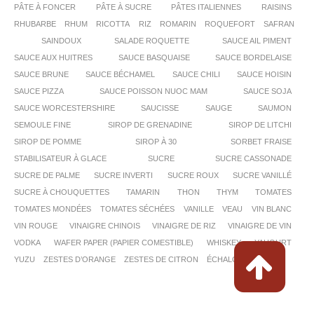
PÂTE À FONCER
PÂTE À SUCRE
PÂTES ITALIENNES
RAISINS
RHUBARBE
RHUM
RICOTTA
RIZ
ROMARIN
ROQUEFORT
SAFRAN
SAINDOUX
SALADE ROQUETTE
SAUCE AIL PIMENT
SAUCE AUX HUITRES
SAUCE BASQUAISE
SAUCE BORDELAISE
SAUCE BRUNE
SAUCE BÉCHAMEL
SAUCE CHILI
SAUCE HOISIN
SAUCE PIZZA
SAUCE POISSON NUOC MAM
SAUCE SOJA
SAUCE WORCESTERSHIRE
SAUCISSE
SAUGE
SAUMON
SEMOULE FINE
SIROP DE GRENADINE
SIROP DE LITCHI
SIROP DE POMME
SIROP À 30
SORBET FRAISE
STABILISATEUR À GLACE
SUCRE
SUCRE CASSONADE
SUCRE DE PALME
SUCRE INVERTI
SUCRE ROUX
SUCRE VANILLÉ
SUCRE À CHOUQUETTES
TAMARIN
THON
THYM
TOMATES
TOMATES MONDÉES
TOMATES SÉCHÉES
VANILLE
VEAU
VIN BLANC
VIN ROUGE
VINAIGRE CHINOIS
VINAIGRE DE RIZ
VINAIGRE DE VIN
VODKA
WAFER PAPER (PAPIER COMESTIBLE)
WHISKEY
YAHOURT
YUZU
ZESTES D’ORANGE
ZESTES DE CITRON
ÉCHALOTTES