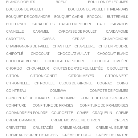
BLANCS D’OEUFS
BOEUF
BOUILLON DE LÉGUMES
BOUILLON DE POULET
BOUILLON DE POULET THAÏLANDAIS
BOUQUET DE CORIANDRE
BOUQUET GARNI
BROCOLI
BUTTERMILK
BUTTERNUT
CACAHUÈTES
CACAO EN POUDRE
CAFÉ
CALVADOS
CANNELLE
CARAMEL
CARCASSE DE POULET
CARDAMOME
CAROTTES
CASSIS
CERISE
CHAMPIGNONS
CHAMPIGNONS DE PAILLE
CHANTILLY
CHAPELURE
CHILI EN POUDRE
CHIPOTLÉ
CHOCOLAT
CHOCOLAT AU LAIT
CHOCOLAT BLANC
CHOCOLAT BLOND
CHOCOLAT EN POUDRE
CHOCOLAT TEMPÉRÉ
CHORIZO
CHOU-FLEUR
CHUTES DE PATE FEUILLETÉE
CIBOULETTE
CITRON
CITRON CONFIT
CITRON MEYER
CITRON VERT
CITRONNELLE
CITROUILLE
CLOUS DE GIROFLE
COGNAC
COING
COINTREAU
COMBAVA
COMPOTE DE POMMES
CONCENTRÉ DE TOMATES
CONCOMBRE
CONFIT DE FRUITS ROUGES
CONFITURE
CONFITURE DE FRAISES
CONFITURE DE FRAMBOISES
CORIANDRE EN POUDRE
COURGETTE
CRABE
CRAQUELIN
CREME
CREME D’AMANDE
CREME MOUSSELINE CITRON
CREPES
CREVETTES
CRUSTACÉS
CRÈME ANGLAISE
CRÈME AU BEURRE
CRÈME AU BEURRE PISTACHES
CRÈME DE COCO
CRÈME DE TARTRE