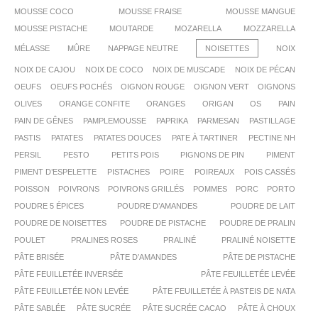
MOUSSE COCO
MOUSSE FRAISE
MOUSSE MANGUE
MOUSSE PISTACHE
MOUTARDE
MOZARELLA
MOZZARELLA
MÉLASSE
MÛRE
NAPPAGE NEUTRE
NOISETTES
NOIX
NOIX DE CAJOU
NOIX DE COCO
NOIX DE MUSCADE
NOIX DE PÉCAN
OEUFS
OEUFS POCHÉS
OIGNON ROUGE
OIGNON VERT
OIGNONS
OLIVES
ORANGE CONFITE
ORANGES
ORIGAN
OS
PAIN
PAIN DE GÊNES
PAMPLEMOUSSE
PAPRIKA
PARMESAN
PASTILLAGE
PASTIS
PATATES
PATATES DOUCES
PATE À TARTINER
PECTINE NH
PERSIL
PESTO
PETITS POIS
PIGNONS DE PIN
PIMENT
PIMENT D’ESPELETTE
PISTACHES
POIRE
POIREAUX
POIS CASSÉS
POISSON
POIVRONS
POIVRONS GRILLÉS
POMMES
PORC
PORTO
POUDRE 5 ÉPICES
POUDRE D’AMANDES
POUDRE DE LAIT
POUDRE DE NOISETTES
POUDRE DE PISTACHE
POUDRE DE PRALIN
POULET
PRALINES ROSES
PRALINÉ
PRALINÉ NOISETTE
PÂTE BRISÉE
PÂTE D’AMANDES
PÂTE DE PISTACHE
PÂTE FEUILLETÉE INVERSÉE
PÂTE FEUILLETÉE LEVÉE
PÂTE FEUILLETÉE NON LEVÉE
PÂTE FEUILLETÉE À PASTEIS DE NATA
PÂTE SABLÉE
PÂTE SUCRÉE
PÂTE SUCRÉE CACAO
PÂTE À CHOUX