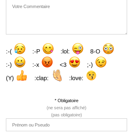
:-(
:-P
:lol:
8-O
:-)
:-x
<3
;-)
(Y)
:clap:
:love:
* Obligatoire
(ne sera pas affiché)
(pas obligatoire)