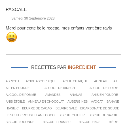
PASCALE
Samedi 30 Septembre 2023
Merci pour cette belle recette, mes enfants vont être ravis
RECETTES PAR
INGRÉDIENT
ABRICOT
ACIDE ASCORBIQUE
ACIDE CITRIQUE
AGNEAU
AIL
AIL EN POUDRE
ALCOOL DE KIRSCH
ALCOOL DE POIRE
ALCOOL DE POMME
AMANDES
ANANAS
ANIS EN POUDRE
ANIS ÉTOILÉ
ANNEAU EN CHOCOLAT
AUBERGINES
AVOCAT
BANANE
BASILIC
BEURRE DE CACAO
BEURRE SALÉ
BICARBONATE DE SOUDE
BISCUIT CROUSTILLANT COCO
BISCUIT CUILLER
BISCUIT DE SAVOIE
BISCUIT JOCONDE
BISCUIT TIRAMISU
BISCUIT ÉPAIS
BIÈRE