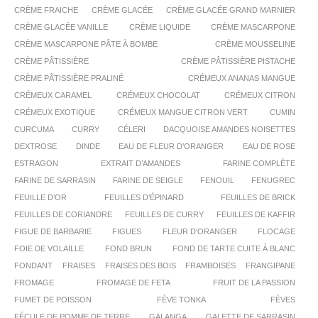
CRÈME FRAICHE
CRÈME GLACÉE
CRÈME GLACÉE GRAND MARNIER
CRÈME GLACÉE VANILLE
CRÈME LIQUIDE
CRÈME MASCARPONE
CRÈME MASCARPONE PÂTE À BOMBE
CRÈME MOUSSELINE
CRÈME PÂTISSIÈRE
CRÈME PÂTISSIÈRE PISTACHE
CRÈME PÂTISSIÈRE PRALINÉ
CRÉMEUX ANANAS MANGUE
CRÉMEUX CARAMEL
CRÉMEUX CHOCOLAT
CRÉMEUX CITRON
CRÉMEUX EXOTIQUE
CRÉMEUX MANGUE CITRON VERT
CUMIN
CURCUMA
CURRY
CÉLERI
DACQUOISE AMANDES NOISETTES
DEXTROSE
DINDE
EAU DE FLEUR D’ORANGER
EAU DE ROSE
ESTRAGON
EXTRAIT D’AMANDES
FARINE COMPLÈTE
FARINE DE SARRASIN
FARINE DE SEIGLE
FENOUIL
FENUGREC
FEUILLE D’OR
FEUILLES D’ÉPINARD
FEUILLES DE BRICK
FEUILLES DE CORIANDRE
FEUILLES DE CURRY
FEUILLES DE KAFFIR
FIGUE DE BARBARIE
FIGUES
FLEUR D’ORANGER
FLOCAGE
FOIE DE VOLAILLE
FOND BRUN
FOND DE TARTE CUITE À BLANC
FONDANT
FRAISES
FRAISES DES BOIS
FRAMBOISES
FRANGIPANE
FROMAGE
FROMAGE DE FETA
FRUIT DE LA PASSION
FUMET DE POISSON
FÈVE TONKA
FÈVES
FÉCULE DE POMME DE TERRE
GALANGA
GALETTE DE SARRASIN