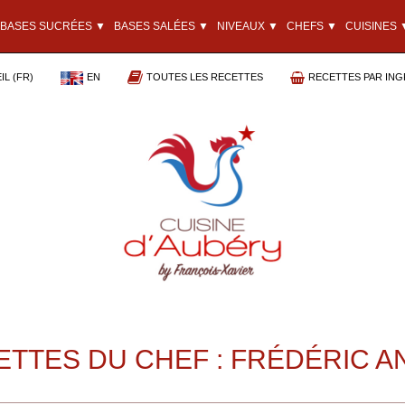
BASES SUCRÉES ▼
BASES SALÉES ▼
NIVEAUX ▼
CHEFS ▼
CUISINES 
L (FR)
EN
TOUTES LES RECETTES
RECETTES PAR ING
ETTES DU CHEF : FRÉDÉRIC A