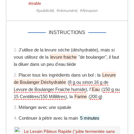
étirable
#publicité, #rémunéré, #Amazon
INSTRUCTIONS
1.
J'utilise de la levure sèche (déshydratée), mais si
vous utilisez de la
levure fraiche
"de boulanger", il faut
la diluer dans un peu d'eau tiède
2.
Placer tous les ingrédients dans un bol : la
Levure
de Boulanger Déshydratée
(
8 g ou sinon 16 g de
Levure de Boulanger Fraiche humide
), l'
Eau
(
150 g ou
15 Centilitres/150 Millilitres
), la
Farine
(
200 g
)
3.
Mélanger avec une spatule
4.
Continuer à pétrir avec la main
5 minutes