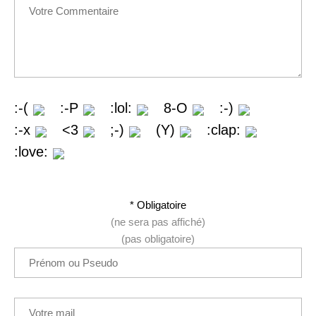
:-(
:-P
:lol:
8-O
:-)
:-x
<3
;-)
(Y)
:clap:
:love:
* Obligatoire
(ne sera pas affiché)
(pas obligatoire)