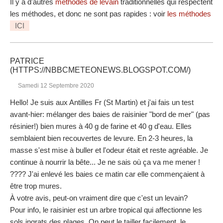
Il y a d'autres
méthodes de levain
traditionnelles qui respectent
les méthodes, et donc ne sont pas rapides : voir
les méthodes
ICI
PATRICE
(HTTPS://NBBCMETEONEWS.BLOGSPOT.COM/)
Samedi 12 Septembre 2020
Hello! Je suis aux Antilles Fr (St Martin) et j'ai fais un test
avant-hier: mélanger des baies de raisinier "bord de mer" (pas
résinier!) bien mures à 40 g de farine et 40 g d'eau. Elles
semblaient bien recouvertes de levure. En 2-3 heures, la
masse s'est mise à buller et l'odeur était et reste agréable. Je
continue à nourrir la bête... Je ne sais où ça va me mener !
???? J'ai enlevé les baies ce matin car elle commençaient à
être trop mures.
À votre avis, peut-on vraiment dire que c'est un levain?
Pour info, le raisinier est un arbre tropical qui affectionne les
sols ingrats des plages. On peut le tailler facilement, le