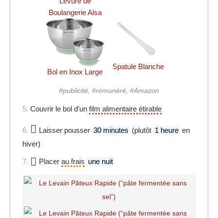
Levure de
Boulangerie Alsa
Spatule Blanche
Bol en Inox Large
#publicité, #rémunéré, #Amazon
5.
Couvrir le bol d'un
film alimentaire étirable
6.
Laisser pousser
30 minutes
(plutôt
1 heure
en
hiver)
7.
Placer
au frais
une nuit