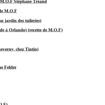
e M.O.F Stéphane Tréand
 de M.O.F
 jardin des tuileries)
e à Orlando) (recette de M.O.F)
everny, chez Tintin)
he Felder
O.F)