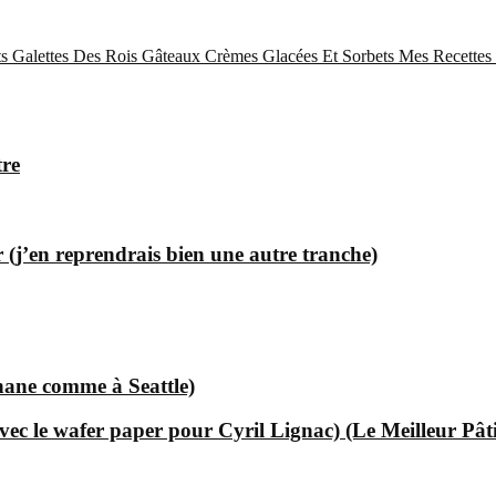
s
Galettes Des Rois
Gâteaux
Crèmes Glacées Et Sorbets
Mes Recettes 
tre
 (j’en reprendrais bien une autre tranche)
nane comme à Seattle)
ec le wafer paper pour Cyril Lignac) (Le Meilleur Pât