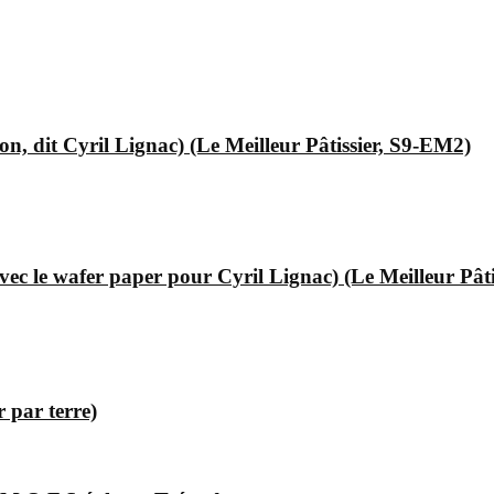
, dit Cyril Lignac) (Le Meilleur Pâtissier, S9-EM2)
ec le wafer paper pour Cyril Lignac) (Le Meilleur Pât
 par terre)