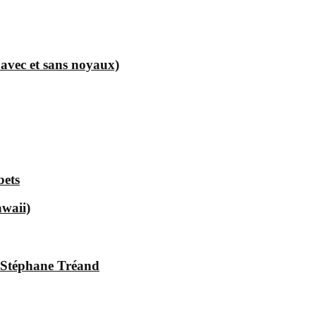
e avec et sans noyaux)
bets
waii)
 Stéphane Tréand