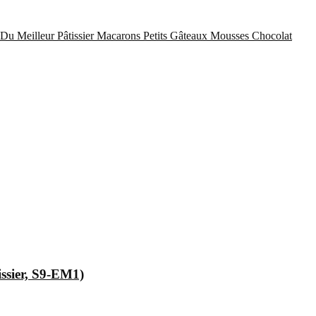
Du Meilleur Pâtissier
Macarons
Petits Gâteaux
Mousses Chocolat
issier, S9-EM1)