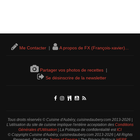
Me Contacter
|
A propos de FX (François-xavier)...
Partager vos photos de recettes
|
Se désinscrire de la newsletter
Tous droits réservés © Cuisine d'Aubéry, cuisinedaubery.com 2013-2026 |
L'utilisation du site de cuisine implique l'entière acceptation des
Conditions
Générales d'Utilisation
| La Politique de confidentialité est
ICI
© Copyright Cuisine d'Aubéry, cuisinedaubery.com 2013-2026 | All Rights
Reserved - Read the
Terms of Service
| The Privacy Policy is
HERE