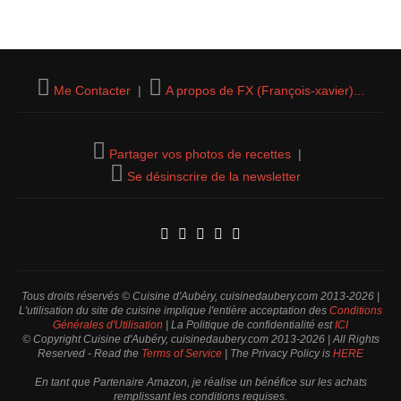
Me Contacter
|
A propos de FX (François-xavier)...
Partager vos photos de recettes
|
Se désinscrire de la newsletter
Tous droits réservés © Cuisine d'Aubéry, cuisinedaubery.com 2013-2026 |
L'utilisation du site de cuisine implique l'entière acceptation des
Conditions
Générales d'Utilisation
| La Politique de confidentialité est
ICI
© Copyright Cuisine d'Aubéry, cuisinedaubery.com 2013-2026 | All Rights
Reserved - Read the
Terms of Service
| The Privacy Policy is
HERE
En tant que Partenaire Amazon, je réalise un bénéfice sur les achats
remplissant les conditions requises.