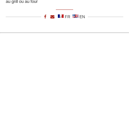
au grill ou au four
FR
EN