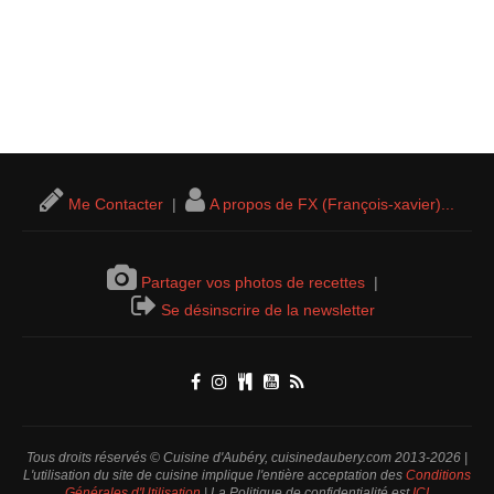
Me Contacter
|
A propos de FX (François-xavier)...
Partager vos photos de recettes
|
Se désinscrire de la newsletter
Tous droits réservés © Cuisine d'Aubéry, cuisinedaubery.com 2013-2026 |
L'utilisation du site de cuisine implique l'entière acceptation des
Conditions
Générales d'Utilisation
| La Politique de confidentialité est
ICI