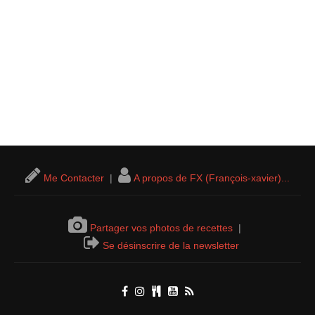
Me Contacter
|
A propos de FX (François-xavier)...
Partager vos photos de recettes
|
Se désinscrire de la newsletter