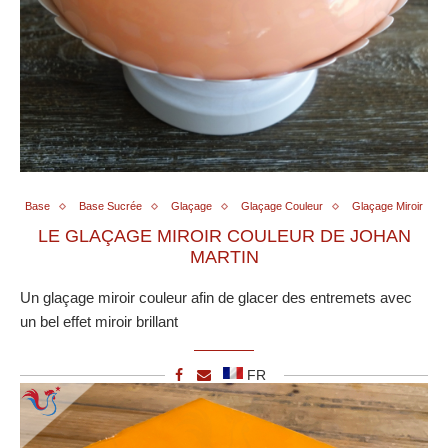
Base
Base Sucrée
Glaçage
Glaçage Couleur
Glaçage Miroir
LE GLAÇAGE MIROIR COULEUR DE JOHAN
MARTIN
Un glaçage miroir couleur afin de glacer des entremets avec
un bel effet miroir brillant
FR