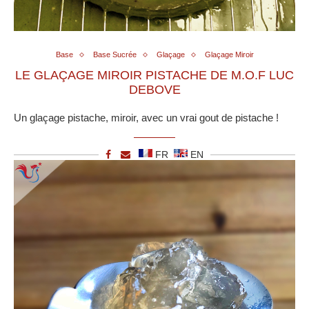
Base
Base Sucrée
Glaçage
Glaçage Miroir
LE GLAÇAGE MIROIR PISTACHE DE M.O.F LUC
DEBOVE
Un glaçage pistache, miroir, avec un vrai gout de pistache !
FR
EN