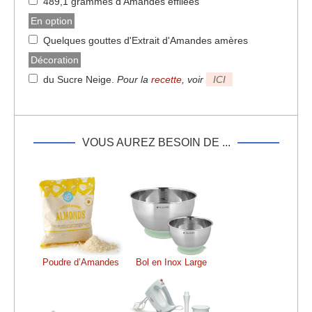
489,1 grammes d'Amandes éffilées
En option
Quelques gouttes d'Extrait d'Amandes amères
Décoration
du Sucre Neige
.
Pour la
recette
, voir
ICI
VOUS AUREZ BESOIN DE ...
Poudre d’Amandes
Bol en Inox Large