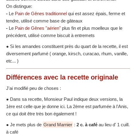
On distingue:
-
Le
Pain de Gênes traditionnel
qui est assez épais, ferme et
tendre, utilisé comme base de gâteaux
-
Le
Pain de Gênes "aérien"
plus fin et plus moelleux que le
précédent, utilisé comme biscuit à entremets
● Si les amandes constituent près du quart de la recette, il est
diversement parfumé ( orange, kirsch, curacao, rhum, vanille,
etc... )
Différences
avec la recette originale
J'ai modifié peu de choses :
● Dans sa recette, Monsieur Paul indique deux versions, la
1ère est celle que je donne ici. La 2ème est parfumée à l'Anis,
ce qui doit être très bon également !
● Je mets plus de
Grand Marnier
:
2 c. à café
au lieu d' 1 cuill.
à café