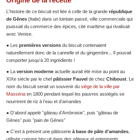
Origine
de la recette
L'histoire de ce biscuit est liée à celle de la grande
république
de Gênes
(Italie) dans un lointain passé, ville commerciale qui
jouissait du commerce des épices, cité maritime qui rivalisait
avec Venise.
● Les
premières versions
du biscuit contenaient
naturellement donc de la cannelle et du gingembre... Il pouvait
comporter jusqu'à 20 ingrédients !
● La
version moderne
actuelle aurait été mise au point au
XIXe siècle par le chef
pâtissier Fauvel
de chez
Chiboust
. Le
nom du biscuit serait un souvenir du
siège de la ville par
Masséna
en 1800 pendant lequel les pauvres assiégés se
nourrirent de riz à l'eau et d'amandes
● D'abord appelé "gâteau d'Ambroisie", puis "gâteau de
Gênes" puis "pain de Gênes"
● C'est à présent une pâtisserie
à base de pâte d'amandes
,
utilisée comme biscuit dans des gâteaux et entrements.