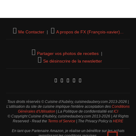
Me Contacter
|
A propos de FX (François-xavier)...
Partager vos photos de recettes
|
Se désinscrire de la newsletter
Tous droits réservés © Cuisine d'Aubéry, cuisinedaubery.com 2013-2026 |
L'utilisation du site de cuisine implique l'entière acceptation des
Conditions
Générales d'Utilisation
| La Politique de confidentialité est
ICI
© Copyright Cuisine d'Aubéry, cuisinedaubery.com 2013-2026 | All Rights
Reserved - Read the
Terms of Service
| The Privacy Policy is
HERE
En tant que Partenaire Amazon, je réalise un bénéfice sur les achats
remplissant les conditions requises.