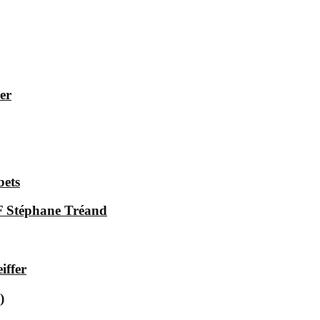
er
bets
.F Stéphane Tréand
iffer
)