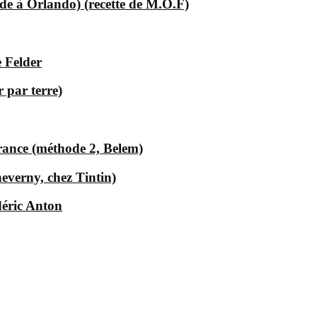
e à Orlando) (recette de M.O.F)
 Felder
 par terre)
rance (méthode 2, Belem)
everny, chez Tintin)
déric Anton