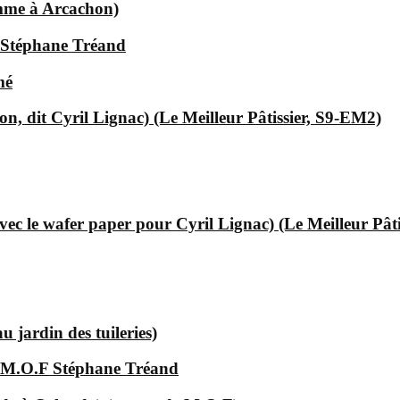
omme à Arcachon)
 Stéphane Tréand
mé
, dit Cyril Lignac) (Le Meilleur Pâtissier, S9-EM2)
ec le wafer paper pour Cyril Lignac) (Le Meilleur Pât
 jardin des tuileries)
e M.O.F Stéphane Tréand