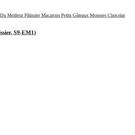
Du Meilleur Pâtissier
Macarons
Petits Gâteaux
Mousses Chocolat
issier, S9-EM1)