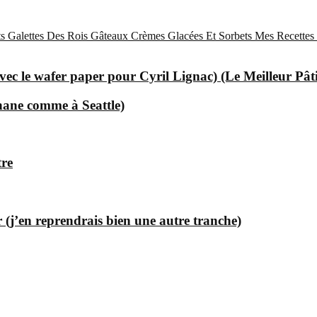
s
Galettes Des Rois
Gâteaux
Crèmes Glacées Et Sorbets
Mes Recettes 
ec le wafer paper pour Cyril Lignac) (Le Meilleur Pât
nane comme à Seattle)
tre
 (j’en reprendrais bien une autre tranche)