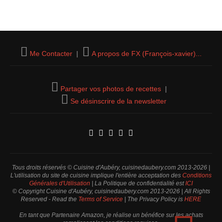
Me Contacter
|
A propos de FX (François-xavier)...
Partager vos photos de recettes
|
Se désinscrire de la newsletter
Tous droits réservés © Cuisine d'Aubéry, cuisinedaubery.com 2013-2026 |
L'utilisation du site de cuisine implique l'entière acceptation des
Conditions
Générales d'Utilisation
| La Politique de confidentialité est
ICI
© Copyright Cuisine d'Aubéry, cuisinedaubery.com 2013-2026 | All Rights
Reserved - Read the
Terms of Service
| The Privacy Policy is
HERE
En tant que Partenaire Amazon, je réalise un bénéfice sur les achats