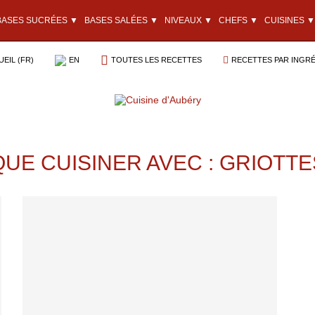
BASES SUCRÉES ▼
BASES SALÉES ▼
NIVEAUX ▼
CHEFS ▼
CUISINES ▼
EIL (FR)
EN
TOUTES LES RECETTES
RECETTES PAR INGR
QUE CUISINER AVEC : GRIOTTE