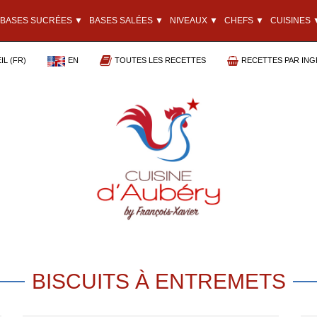
BASES SUCRÉES ▼
BASES SALÉES ▼
NIVEAUX ▼
CHEFS ▼
CUISINES 
L (FR)
EN
TOUTES LES RECETTES
RECETTES PAR ING
BISCUITS À ENTREMETS