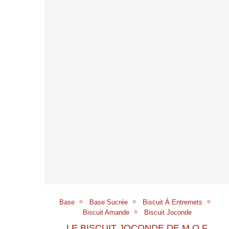
Base
Base Sucrée
Biscuit À Entremets
Biscuit Amande
Biscuit Joconde
LE BISCUIT JOCONDE DE M.O.F