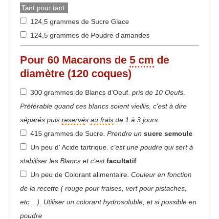
Tant pour tant:
124,5 grammes de Sucre Glace
124,5 grammes de Poudre d'amandes
Pour 60 Macarons de
5 cm
de
diamètre (120 coques)
300 grammes de Blancs d'Oeuf
.
pris de 10 Oeufs.
Préférable quand ces blancs soient vieillis, c'est à dire
séparés puis
reservé
s
au frais
de 1 à 3 jours
415 grammes de Sucre
.
Prendre un
sucre semoule
Un peu d' Acide tartrique
.
c'est une poudre qui sert à
stabiliser les Blancs et c'est
facultatif
Un peu de Colorant alimentaire
.
Couleur en fonction
de la recette ( rouge pour fraises, vert pour pistaches,
etc... ). Utiliser un colorant hydrosoluble, et si possible en
poudre