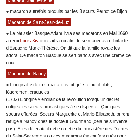
Macaron Sainte-Reine
● macaron autrefois produits par les Biscuits Pernot de Dijon
Macaron de Saint-Jean-de-Luz
● Le pâtissier Basque Adam livra ses macarons en Mai 1660,
au Roi
Louis Xiv
qui était venu afin de se marier avec l'infante
d'Espagne Marie-Thérèse. On dit que la famille royale les
adora. Ce macaron Basque se sert parfois avec une crème de
noix
Macaron de Nancy
● L'originalité de ces macarons fut qu'ils étaient plats,
légèrement craquelés.
(1792) L'origine viendrait de la révolution lorsqu'un décret
obligea les soeurs monastiques à se disperser. Quelques
soeurs effarées, Soeurs Marguerite et Marie-Elisabeth, prirent
refuge à Nancy chez le docteur Gourmand (cela ne s'invente
pas). Elles détenaient cette recette du monastère des Dames
du Saint-Sacrement ou ces macarons étaient fabriqués pour