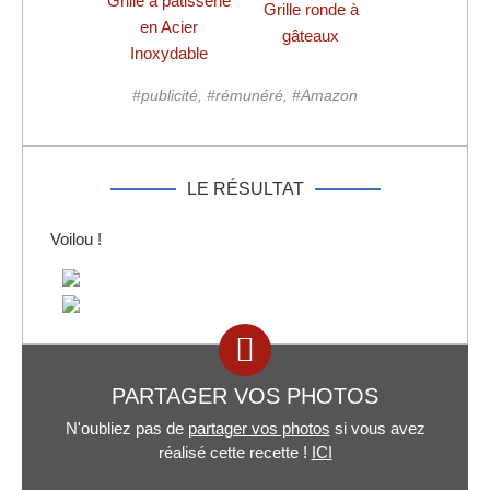
Grille à pâtisserie
Grille ronde à
en Acier
gâteaux
Inoxydable
#publicité, #rémunéré, #Amazon
LE RÉSULTAT
Voilou !
PARTAGER VOS PHOTOS
N'oubliez pas de
partager vos photos
si vous avez
réalisé cette recette !
ICI