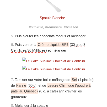
Spatule Blanche
#publicité, #rémunéré, #Amazon
5.
Puis ajouter les chocolats fondus et mélanger
6.
Puis verser la
Crème Liquide 35%
(
30 g ou 3
Centilitres/30 Millilitres
) et mélanger
7.
Tamiser sur votre bol le mélange de
Sel
(1 pincée),
de
Farine
(
60 g
), et de
Levure Chimique ('poudre à
pâte' au Québec)
(0 c. à café) afin d'éviter les
grumeaux
8.
Mélanger à la
spatule