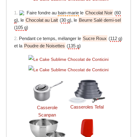
1.
Faire fondre au
bain-marie
le
Chocolat Noir
(
60
g
), le
Chocolat au Lait
(
30 g
), le
Beurre Salé demi-sel
(
105 g
)
2.
Pendant ce temps, mélanger le
Sucre Roux
(
112 g
)
et la
Poudre de Noisettes
(
135 g
)
Casseroles Tefal
Casserole
Scanpan