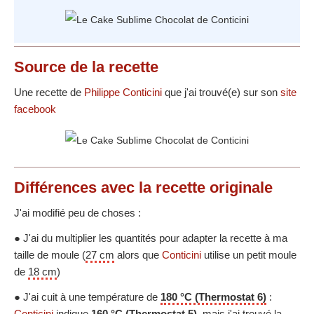
Source
de la recette
Une recette de
Philippe Conticini
que j'ai trouvé(e) sur son
site
facebook
Différences
avec la recette originale
J'ai modifié peu de choses :
● J'ai du multiplier les quantités pour adapter la recette à ma
taille de moule (
27 cm
alors que
Conticini
utilise un petit moule
de
18 cm
)
● J'ai cuit à une température de
180 °C (Thermostat 6)
:
Conticini
indique
160 °C (Thermostat 5)
, mais j'ai trouvé la