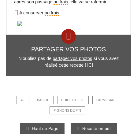
après son passage
au frais
, elle va se rafermir
A conserver
au frais
PARTAGER VOS PHOTOS
N'oubliez pas de
partager vos photos
si vous avez
réalisé cette recette !
ICI
AIL
BASILIC
HUILE D’OLIVE
PARMESAN
PIGNONS DE PIN
Haut de Page
Recette en pdf