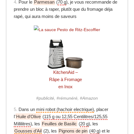
4.
Pour le
Parmesan
(
70 g
), je vous recommande de
prendre un bloc à raper, plutôt que du fromage déja
rapé, qui aura moins de saveurs
KitchenAid –
Râpe à Fromage
en Inox
#publicité, #rémunéré, #Amazon
5.
Dans un
mini robot (hachoir electrique)
, placer
l'
Huile d'Olive
(
115 g ou 12,55 Centilitres/125,55
Millilitres
), les
Feuilles de Basilic
(
20 g
), les
Gousses d’Ail
(2), les
Pignons de pin
(
40 g
) et le