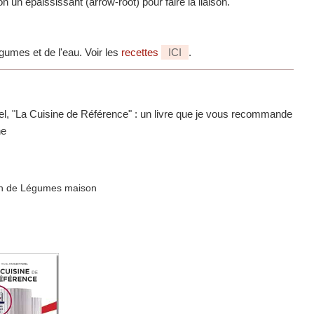
n un épaississant (arrow-root) pour faire la liaison.
gumes et de l'eau. Voir les
recettes
ICI
.
orel, "La Cuisine de Référence" : un livre que je vous recommande
ne