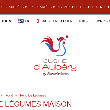
BASES SUCRÉES ▼
BASES SALÉES ▼
NIVEAUX ▼
CHEFS ▼
CUISINES ▼
EIL (FR)
EN
TOUTES LES RECETTES
RECETTES PAR INGR
Fond
Fond De Légumes
DE LÉGUMES MAISON