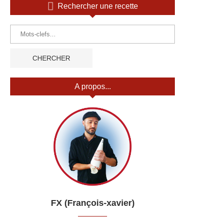
Rechercher une recette
A propos...
FX (François-xavier)