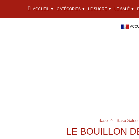
ACCUEIL ▼
CATÉGORIES ▼
LE SUCRÉ ▼
LE SALÉ ▼
ACCU
Base
Base Salée
LE BOUILLON 