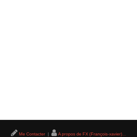
Me Contacter
|
A propos de FX (François-xavier)...