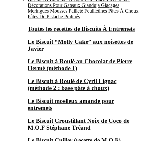
Décorations Pour Gateaux
Gianduja
Glaçages
Meringues
Mousses
Pailleté Feuilletines
Pâtes À Choux
Pâtes De Pistache
Pralinés
Toutes les recettes de Biscuits À Entremets
Le Biscuit “Molly Cake” aux noisettes de
Javier
Le Biscuit à Roulé au Chocolat de Pierre
Hermé (méthode 1)
Le Biscuit à Roulé de Cyril Lignac
(méthode 2 : base pâte à choux)
Le Biscuit moelleux amande pour
entremets
Le Biscuit Croustillant Noix de Coco de
M.O.F Stéphane Tréand
Le Biscuit Cuiller (recette de M.O.F)