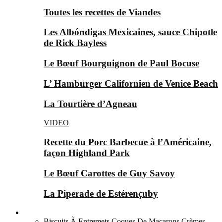
Toutes les recettes de Viandes
Les Albóndigas Mexicaines, sauce Chipotle
de Rick Bayless
Le Bœuf Bourguignon de Paul Bocuse
L’ Hamburger Californien de Venice Beach
La Tourtière d’Agneau
VIDEO
Recette du Porc Barbecue à l’Américaine,
façon Highland Park
Le Bœuf Carottes de Guy Savoy
La Piperade de Estérençuby
Bases Sucrées ▼
Biscuits À Entremets
Coques De Macarons
Crèmes