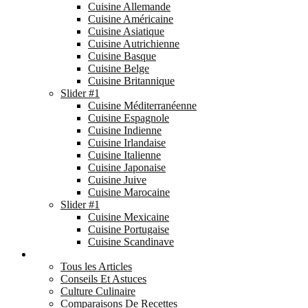
Cuisine Allemande
Cuisine Américaine
Cuisine Asiatique
Cuisine Autrichienne
Cuisine Basque
Cuisine Belge
Cuisine Britannique
Slider #1
Cuisine Méditerranéenne
Cuisine Espagnole
Cuisine Indienne
Cuisine Irlandaise
Cuisine Italienne
Cuisine Japonaise
Cuisine Juive
Cuisine Marocaine
Slider #1
Cuisine Mexicaine
Cuisine Portugaise
Cuisine Scandinave
Le Blog ▼
Tous les Articles
Conseils Et Astuces
Culture Culinaire
Comparaisons De Recettes