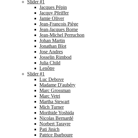
Slider #1
Jacques Pépin
Jacquy Pfeiffer
Jamie Oliver
Jean-François Piège
Jean-Jacques Borne
Jean-Michel Perruchon
Johan Martin
Jonathan Blot
Jose Andres
Josselin Rimbod
Julia Child
Lenôtre
Slider #1
Luc Debove
Madame D'aubéry
Marc Grossman
Marc Vetri
Martha Stewart
Mich Turner
Morihide Yoshida
Nicolas Bernardé
Norbert Tarayre
Pati Jinich
Patrice Ibarboure