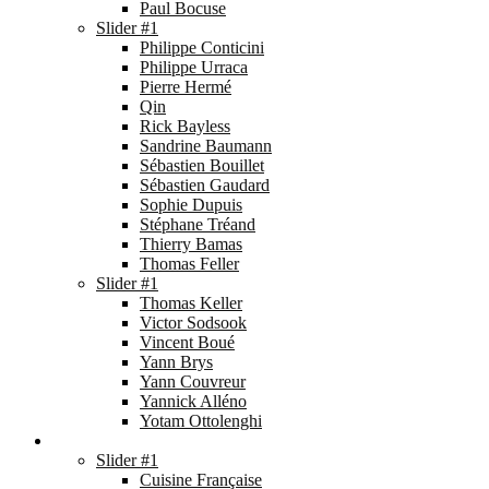
Paul Bocuse
Slider #1
Philippe Conticini
Philippe Urraca
Pierre Hermé
Qin
Rick Bayless
Sandrine Baumann
Sébastien Bouillet
Sébastien Gaudard
Sophie Dupuis
Stéphane Tréand
Thierry Bamas
Thomas Feller
Slider #1
Thomas Keller
Victor Sodsook
Vincent Boué
Yann Brys
Yann Couvreur
Yannick Alléno
Yotam Ottolenghi
Cuisines ▼
Slider #1
Cuisine Française