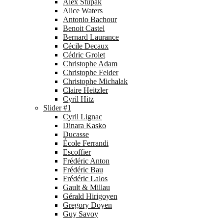
Alex Stupak
Alice Waters
Antonio Bachour
Benoit Castel
Bernard Laurance
Cécile Decaux
Cédric Grolet
Christophe Adam
Christophe Felder
Christophe Michalak
Claire Heitzler
Cyril Hitz
Slider #1
Cyril Lignac
Dinara Kasko
Ducasse
École Ferrandi
Escoffier
Frédéric Anton
Frédéric Bau
Frédéric Lalos
Gault & Millau
Gérald Hirigoyen
Gregory Doyen
Guy Savoy