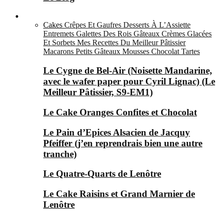
Le Sucré ▼
Cakes
Crêpes Et Gaufres
Desserts À L’Assiette
Entremets
Galettes Des Rois
Gâteaux
Crèmes Glacées
Et Sorbets
Mes Recettes Du Meilleur Pâtissier
Macarons
Petits Gâteaux
Mousses Chocolat
Tartes
Le Cygne de Bel-Air (Noisette Mandarine,
avec le wafer paper pour Cyril Lignac) (Le
Meilleur Pâtissier, S9-EM1)
Le Cake Oranges Confites et Chocolat
Le Pain d’Epices Alsacien de Jacquy
Pfeiffer (j’en reprendrais bien une autre
tranche)
Le Quatre-Quarts de Lenôtre
Le Cake Raisins et Grand Marnier de
Lenôtre