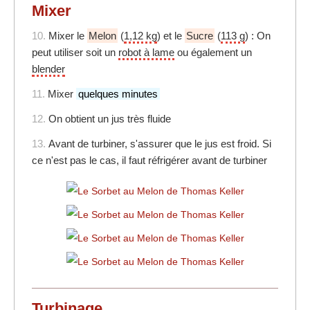
Mixer
10.
Mixer le
Melon
(
1,12 kg
) et le
Sucre
(
113 g
) : On
peut utiliser soit un
robot à lame
ou également un
blender
11.
Mixer
quelques minutes
12.
On obtient un jus très fluide
13.
Avant de turbiner, s'assurer que le jus est froid. Si
ce n'est pas le cas, il faut réfrigérer avant de turbiner
Turbinage