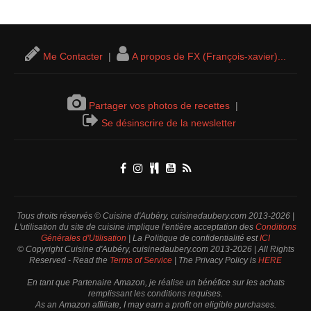
Me Contacter
|
A propos de FX (François-xavier)...
Partager vos photos de recettes
|
Se désinscrire de la newsletter
Tous droits réservés © Cuisine d'Aubéry, cuisinedaubery.com 2013-2026 |
L'utilisation du site de cuisine implique l'entière acceptation des
Conditions
Générales d'Utilisation
| La Politique de confidentialité est
ICI
© Copyright Cuisine d'Aubéry, cuisinedaubery.com 2013-2026 | All Rights
Reserved - Read the
Terms of Service
| The Privacy Policy is
HERE
En tant que Partenaire Amazon, je réalise un bénéfice sur les achats
remplissant les conditions requises.
As an Amazon affiliate, I may earn a profit on eligible purchases.