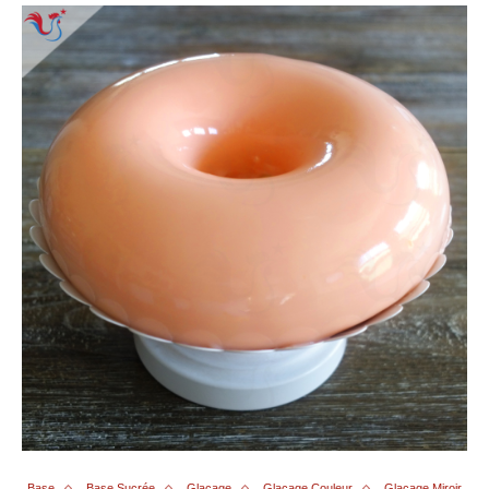
Base
Base Sucrée
Glaçage
Glaçage Couleur
Glaçage Miroir