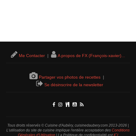
Me Contacter
|
A propos de FX (François-xavier)...
Partager vos photos de recettes
|
Se désinscrire de la newsletter
Tous droits réservés © Cuisine d'Aubéry, cuisinedaubery.com 2013-2026 |
L'utilisation du site de cuisine implique l'entière acceptation des
Conditions
Générales d'Utilisation
| La Politique de confidentialité est
ICI