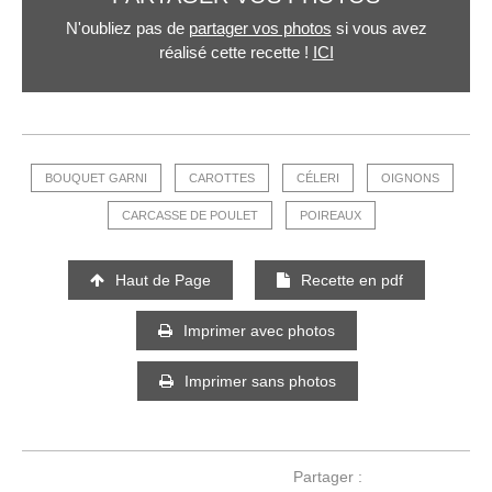
N'oubliez pas de
partager vos photos
si vous avez
réalisé cette recette !
ICI
BOUQUET GARNI
CAROTTES
CÉLERI
OIGNONS
CARCASSE DE POULET
POIREAUX
Haut de Page
Recette en pdf
Imprimer avec photos
Imprimer sans photos
Partager :