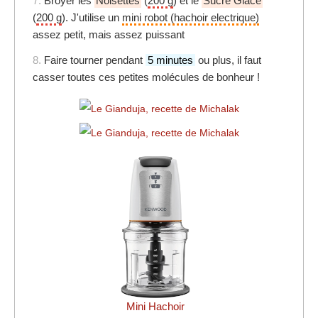
7.
Broyer les
Noisettes
(
200 g
) et le
Sucre Glace
(
200 g
). J'utilise un
mini robot (hachoir electrique)
assez petit, mais assez puissant
8.
Faire tourner pendant
5 minutes
ou plus, il faut
casser toutes ces petites molécules de bonheur !
Mini Hachoir