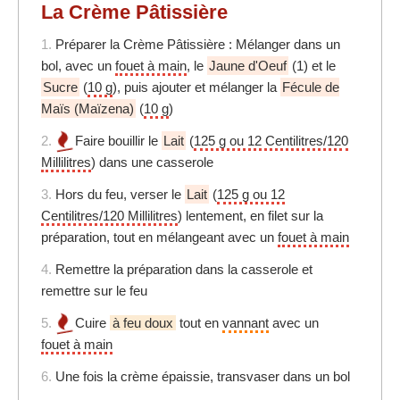
La Crème Pâtissière
1.
Préparer la Crème Pâtissière : Mélanger dans un
bol, avec un
fouet à main
, le
Jaune d'Oeuf
(1) et le
Sucre
(
10 g
), puis ajouter et mélanger la
Fécule de
Maïs (Maïzena)
(
10 g
)
2.
Faire bouillir le
Lait
(
125 g ou 12 Centilitres/120
Millilitres
) dans une casserole
3.
Hors du feu, verser le
Lait
(
125 g ou 12
Centilitres/120 Millilitres
) lentement, en filet sur la
préparation, tout en mélangeant avec un
fouet à main
4.
Remettre la préparation dans la casserole et
remettre sur le feu
5.
Cuire
à feu doux
tout en
vannant
avec un
fouet à main
6.
Une fois la crème épaissie, transvaser dans un bol