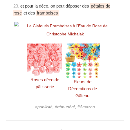
23.
et pour la déco, on peut déposer des
pétales de
rose
et des
framboises
Roses déco de
Fleurs de
pâtisserie
Décorations de
Gâteau
#publicité, #rémunéré, #Amazon