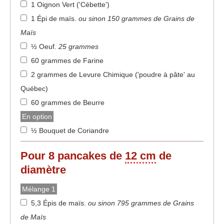
1 Oignon Vert ('Cébette')
1 Épi de maïs
.
ou sinon 150 grammes de Grains de
Maïs
½ Oeuf
.
25 grammes
60 grammes de Farine
2 grammes de Levure Chimique ('poudre à pâte' au
Québec)
60 grammes de Beurre
En option
½ Bouquet de Coriandre
Pour
8
pancakes de
12 cm
de
diamètre
Mélange 1
5,3 Épis de maïs
.
ou sinon 795 grammes de Grains
de Maïs