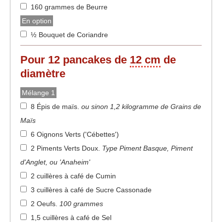
160 grammes de Beurre
En option
½ Bouquet de Coriandre
Pour
12
pancakes de
12 cm
de
diamètre
Mélange 1
8 Épis de maïs
.
ou sinon 1,2 kilogramme de Grains de
Maïs
6 Oignons Verts ('Cébettes')
2 Piments Verts Doux
.
Type Piment Basque, Piment
d'Anglet, ou 'Anaheim'
2 cuillères à café de Cumin
3 cuillères à café de Sucre Cassonade
2 Oeufs
.
100 grammes
1,5 cuillères à café de Sel