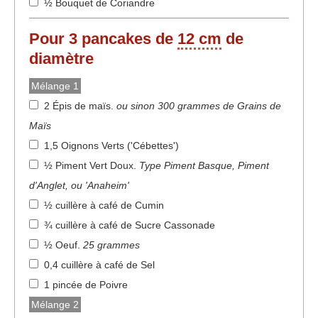
½ Bouquet de Coriandre
Pour
3
pancakes de
12 cm
de
diamètre
Mélange 1
2 Épis de maïs
.
ou sinon 300 grammes de Grains de
Maïs
1,5 Oignons Verts ('Cébettes')
½ Piment Vert Doux
.
Type Piment Basque, Piment
d'Anglet, ou 'Anaheim'
½ cuillère à café de Cumin
¾ cuillère à café de Sucre Cassonade
½ Oeuf
.
25 grammes
0,4 cuillère à café de Sel
1 pincée de Poivre
Mélange 2