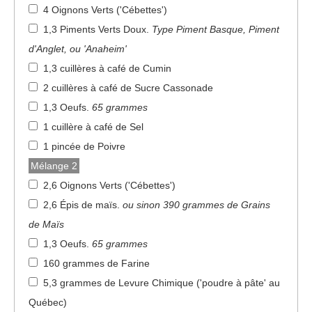
4 Oignons Verts ('Cébettes')
1,3 Piments Verts Doux
.
Type Piment Basque, Piment
d'Anglet, ou 'Anaheim'
1,3 cuillères à café de Cumin
2 cuillères à café de Sucre Cassonade
1,3 Oeufs
.
65 grammes
1 cuillère à café de Sel
1 pincée de Poivre
Mélange 2
2,6 Oignons Verts ('Cébettes')
2,6 Épis de maïs
.
ou sinon 390 grammes de Grains
de Maïs
1,3 Oeufs
.
65 grammes
160 grammes de Farine
5,3 grammes de Levure Chimique ('poudre à pâte' au
Québec)