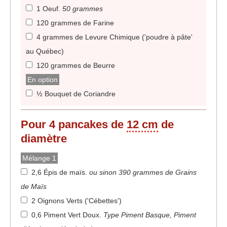
1 Oeuf
.
50 grammes
120 grammes de Farine
4 grammes de Levure Chimique ('poudre à pâte'
au Québec)
120 grammes de Beurre
En option
½ Bouquet de Coriandre
Pour
4
pancakes de
12 cm
de
diamètre
Mélange 1
2,6 Épis de maïs
.
ou sinon 390 grammes de Grains
de Maïs
2 Oignons Verts ('Cébettes')
0,6 Piment Vert Doux
.
Type Piment Basque, Piment