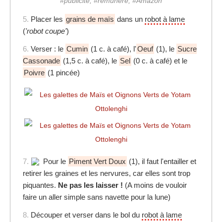
#publicité, #rémunéré, #Amazon
5.
Placer les
grains de maïs
dans un
robot à lame
(
'robot coupe'
)
6.
Verser : le
Cumin
(1 c. à café), l'
Oeuf
(1), le
Sucre
Cassonade
(1,5 c. à café), le
Sel
(0 c. à café) et le
Poivre
(1 pincée)
7.
Pour le
Piment Vert Doux
(1), il faut l'entailler et
retirer les graines et les nervures, car elles sont trop
piquantes.
Ne pas les laisser !
(A moins de vouloir
faire un aller simple sans navette pour la lune)
8.
Découper et verser dans le bol du
robot à lame