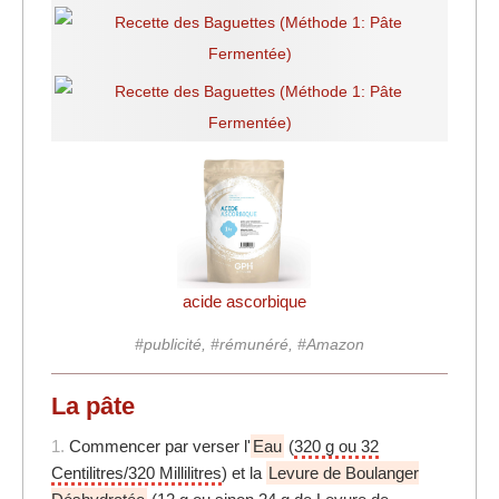
acide ascorbique
#publicité, #rémunéré, #Amazon
La pâte
1.
Commencer par verser l'
Eau
(
320 g ou 32
Centilitres/320 Millilitres
) et la
Levure de Boulanger