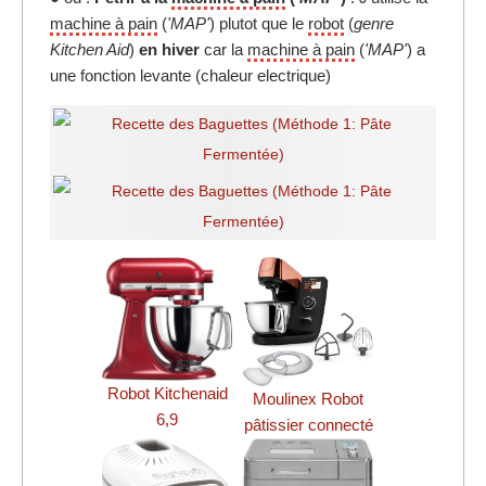
machine à pain
(
'MAP'
) plutot que le
robot
(
genre
Kitchen Aid
)
en hiver
car la
machine à pain
(
'MAP'
) a
une fonction levante (chaleur electrique)
Robot Kitchenaid
Moulinex Robot
6,9
pâtissier connecté