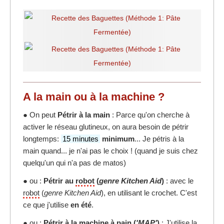
A la main ou à la machine ?
● On peut
Pétrir à la main
: Parce qu'on cherche à
activer le réseau glutineux, on aura besoin de pétrir
longtemps:
15 minutes
minimum
... Je pétris à la
main quand... je n'ai pas le choix ! (quand je suis chez
quelqu'un qui n'a pas de matos)
● ou :
Pétrir au
robot
(
genre Kitchen Aid
)
: avec le
robot
(
genre Kitchen Aid
), en utilisant le crochet. C'est
ce que j'utilise
en été
.
● ou :
Pétrir à la
machine à pain
(
'MAP'
)
: J'utilise la