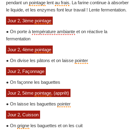
pendant un
pointage
lent
au frais
. La farine continue à absorber
le liquide, et les enzymes font leur travail ! Lente fermentation.
Jour 2, 3ème
pointage
● On porte à
température ambiante
et on réactive la
fermentation
Jour 2, 4ème
pointage
● On divise les pâtons et on laisse
pointer
Jour 2, Façonnage
● On façonne les baguettes
Jour 2, 5ème
pointage
, (apprêt)
● On laisse les baguettes
pointer
Jour 2, Cuisson
● On
grigne
les baguettes et on les cuit