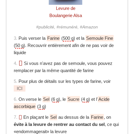
Levure de
Boulangerie Alsa
#publicité, #rémunéré, #Amazon
3.
Puis verser la
Farine
(
500 g
) et la
Semoule Fine
(
50 g
). Recouvrir entièrement afin de ne pas voir de
liquide
4.
Si vous n'avez pas de semoule, vous pouvez
remplacer par la même quantité de farine
5.
Pour plus de détails sur les types de farine, voir
ICI
6.
On verse le
Sel
(
6 g
), le
Sucre
(
4 g
) et l'
Acide
ascorbique
(
3 g
)
7.
En plaçant le
Sel
au dessus de la
Farine
, on
évite à la levure de rentrer au contact du sel
, ce qui
«endommagerait» la levure