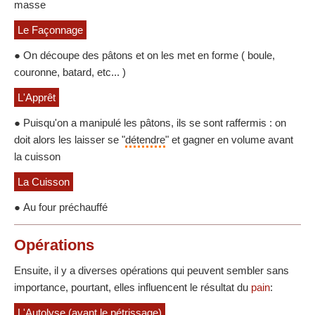
masse
Le Façonnage
● On découpe des pâtons et on les met en forme ( boule,
couronne, batard, etc... )
L'Apprêt
● Puisqu'on a manipulé les pâtons, ils se sont raffermis : on
doit alors les laisser se "
détendre
" et gagner en volume avant
la cuisson
La Cuisson
● Au four préchauffé
Opérations
Ensuite, il y a diverses opérations qui peuvent sembler sans
importance, pourtant, elles influencent le résultat du
pain
:
L'Autolyse (avant le pétrissage)