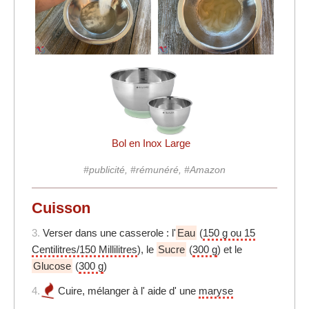
Bol en Inox Large
#publicité, #rémunéré, #Amazon
Cuisson
3.
Verser dans une casserole : l'
Eau
(
150 g ou 15
Centilitres/150 Millilitres
), le
Sucre
(
300 g
) et le
Glucose
(
300 g
)
4.
Cuire, mélanger à l' aide d' une
maryse