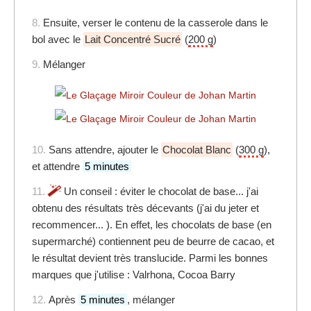
8.
Ensuite, verser le contenu de la casserole dans le
bol avec le
Lait Concentré Sucré
(
200 g
)
9.
Mélanger
10.
Sans attendre, ajouter le
Chocolat Blanc
(
300 g
),
et attendre
5 minutes
11.
Un conseil : éviter le chocolat de base... j'ai
obtenu des résultats très décevants (j'ai du jeter et
recommencer... ). En effet, les chocolats de base (en
supermarché) contiennent peu de beurre de cacao, et
le résultat devient très translucide. Parmi les bonnes
marques que j'utilise : Valrhona, Cocoa Barry
12.
Après
5 minutes
, mélanger