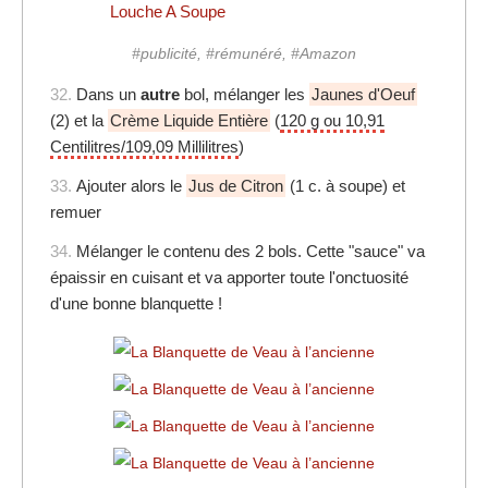
Louche A Soupe
#publicité, #rémunéré, #Amazon
32.
Dans un
autre
bol, mélanger les
Jaunes d'Oeuf
(2) et la
Crème Liquide Entière
(
120 g ou 10,91
Centilitres/109,09 Millilitres
)
33.
Ajouter alors le
Jus de Citron
(1 c. à soupe) et
remuer
34.
Mélanger le contenu des 2 bols. Cette "sauce" va
épaissir en cuisant et va apporter toute l'onctuosité
d'une bonne blanquette !