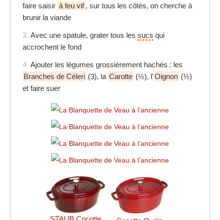
faire saisir
à feu vif
, sur tous les côtés, on cherche à
brunir la viande
3.
Avec une spatule, grater tous les
sucs
qui
accrochent le fond
4.
Ajouter les légumes grossièrement hachés : les
Branches de Céleri
(3), la
Carotte
(½), l'
Oignon
(½)
et faire suer
STAUB Cocotte