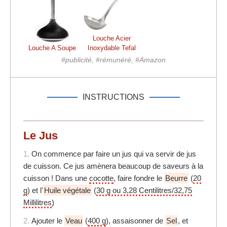
Louche Acier
Louche A Soupe
Inoxydable Tefal
#publicité, #rémunéré, #Amazon
INSTRUCTIONS
Le Jus
1.
On commence par faire un jus qui va servir de jus
de cuisson. Ce jus amènera beaucoup de saveurs à la
cuisson ! Dans une
cocotte
, faire fondre le
Beurre
(
20
g
) et l'
Huile végétale
(
30 g ou 3,28 Centilitres/32,75
Millilitres
)
2.
Ajouter le
Veau
(
400 g
), assaisonner de
Sel
, et