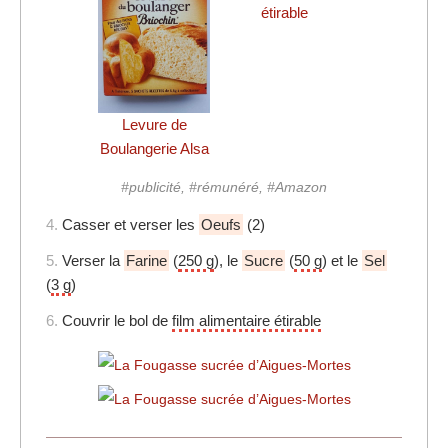
étirable
Levure de
Boulangerie Alsa
#publicité, #rémunéré, #Amazon
4.
Casser et verser les
Oeufs
(2)
5.
Verser la
Farine
(
250 g
), le
Sucre
(
50 g
) et le
Sel
(
3 g
)
6.
Couvrir le bol de
film alimentaire étirable