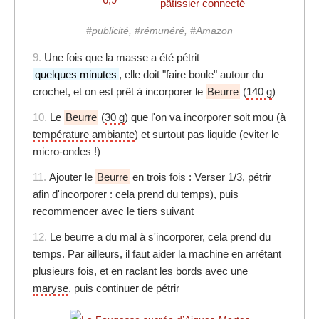
pâtissier connecté
#publicité, #rémunéré, #Amazon
9.
Une fois que la masse a été pétrit
quelques minutes
, elle doit "faire boule" autour du
crochet, et on est prêt à incorporer le
Beurre
(
140 g
)
10.
Le
Beurre
(
30 g
) que l'on va incorporer soit mou (à
température ambiante
) et surtout pas liquide (eviter le
micro-ondes !)
11.
Ajouter le
Beurre
en trois fois : Verser 1/3, pétrir
afin d'incorporer : cela prend du temps), puis
recommencer avec le tiers suivant
12.
Le beurre a du mal à s'incorporer, cela prend du
temps. Par ailleurs, il faut aider la machine en arrétant
plusieurs fois, et en raclant les bords avec une
maryse
, puis continuer de pétrir