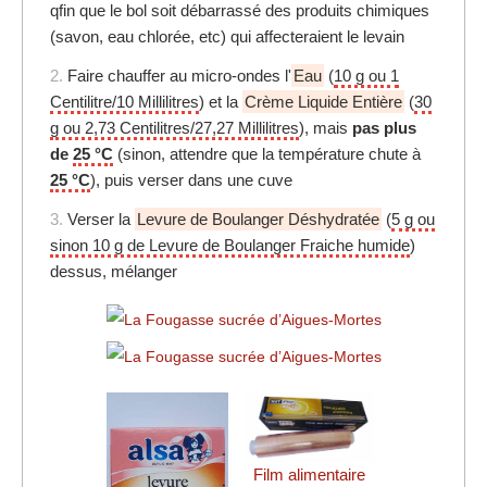
qfin que le bol soit débarrassé des produits chimiques
(savon, eau chlorée, etc) qui affecteraient le levain
2.
Faire chauffer au micro-ondes l'
Eau
(
10 g ou 1
Centilitre/10 Millilitres
) et la
Crème Liquide Entière
(
30
g ou 2,73 Centilitres/27,27 Millilitres
), mais
pas plus
de
25 °C
(sinon, attendre que la température chute à
25 °C
), puis verser dans une cuve
3.
Verser la
Levure de Boulanger Déshydratée
(
5 g ou
sinon 10 g de Levure de Boulanger Fraiche humide
)
dessus, mélanger
Film alimentaire