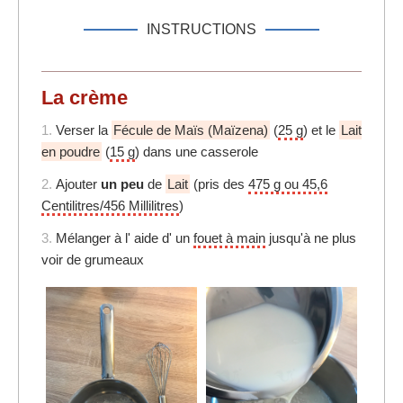
INSTRUCTIONS
La crème
1.
Verser la
Fécule de Maïs (Maïzena)
(
25 g
) et le
Lait
en poudre
(
15 g
) dans une casserole
2.
Ajouter
un peu
de
Lait
(pris des
475 g ou 45,6
Centilitres/456 Millilitres
)
3.
Mélanger à l' aide d' un
fouet à main
jusqu'à ne plus
voir de grumeaux