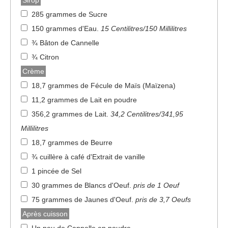
Sirop
285 grammes de Sucre
150 grammes d'Eau
.
15 Centilitres/150 Millilitres
¾ Bâton de Cannelle
¾ Citron
Crème
18,7 grammes de Fécule de Maïs (Maïzena)
11,2 grammes de Lait en poudre
356,2 grammes de Lait
.
34,2 Centilitres/341,95
Millilitres
18,7 grammes de Beurre
¾ cuillère à café d'Extrait de vanille
1 pincée de Sel
30 grammes de Blancs d'Oeuf
.
pris de 1 Oeuf
75 grammes de Jaunes d'Oeuf
.
pris de 3,7 Oeufs
Après cuisson