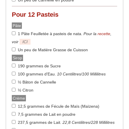
Un peu de Cannelle en poudre
Pour
12
Pasteis
Pâte
1 Pâte Feuilletée à pasteis de nata
.
Pour la
recette
,
voir
ICI
Un peu de Matière Grasse de Cuisson
Sirop
190 grammes de Sucre
100 grammes d'Eau
.
10 Centilitres/100 Millilitres
½ Bâton de Cannelle
½ Citron
Crème
12,5 grammes de Fécule de Maïs (Maïzena)
7,5 grammes de Lait en poudre
237,5 grammes de Lait
.
22,8 Centilitres/228 Millilitres