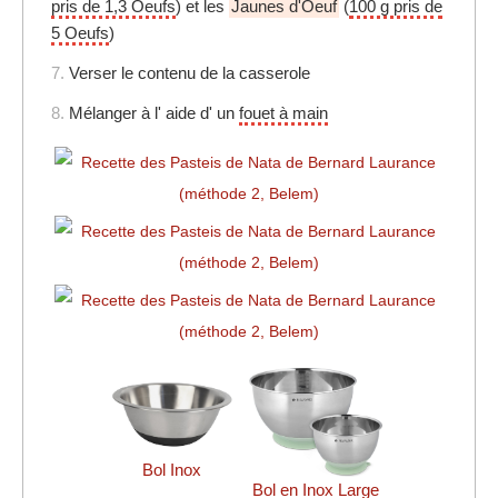
pris de 1,3 Oeufs
) et les
Jaunes d'Oeuf
(
100 g pris de
5 Oeufs
)
7.
Verser le contenu de la casserole
8.
Mélanger à l' aide d' un
fouet à main
Bol Inox
Bol en Inox Large