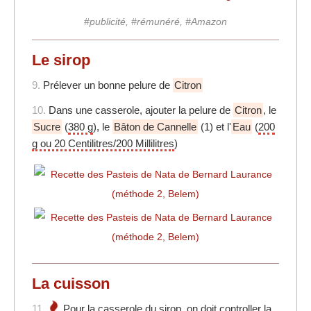
#publicité, #rémunéré, #Amazon
Le sirop
9.
Prélever un bonne pelure de
Citron
10.
Dans une casserole, ajouter la pelure de
Citron
, le
Sucre
(
380 g
), le
Bâton de Cannelle
(1) et l'
Eau
(
200
g ou 20 Centilitres/200 Millilitres
)
La cuisson
11.
Pour la casserole du
sirop
, on doit controller la