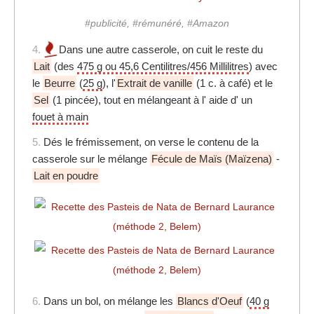
#publicité, #rémunéré, #Amazon
4.
Dans une autre casserole, on cuit le reste du
Lait
(des
475 g ou 45,6 Centilitres/456 Millilitres
) avec
le
Beurre
(
25 g
), l'
Extrait de vanille
(1 c. à café) et le
Sel
(1 pincée), tout en mélangeant à l' aide d' un
fouet à main
5.
Dés le frémissement, on verse le contenu de la
casserole sur le mélange
Fécule de Maïs (Maïzena)
-
Lait en poudre
6.
Dans un bol, on mélange les
Blancs d'Oeuf
(
40 g