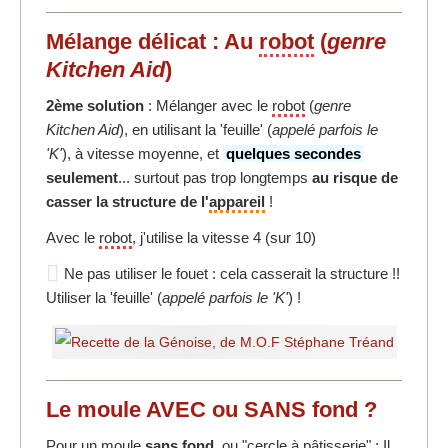
Mélange délicat : Au
robot
(
genre
Kitchen Aid
)
2ème solution
: Mélanger avec le
robot
(
genre
Kitchen Aid
), en utilisant la 'feuille' (
appelé parfois le
'K'
), à vitesse moyenne, et
quelques secondes
seulement
... surtout pas trop longtemps
au risque de
casser la structure de l'
appareil
!
Avec le
robot
, j'utilise la vitesse 4 (sur 10)
Ne pas utiliser le fouet : cela casserait la structure !!
Utiliser la 'feuille' (
appelé parfois le 'K'
) !
Le moule AVEC ou SANS fond ?
Pour un moule
sans fond
, ou "cercle à pâtisserie" : Il