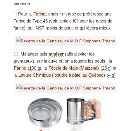
aérienne
Pour la
Farine
, choisir un type de préférence une
Farine de Type 45 (voir l'article
ICI
pour les types de
farine), qui INST moins de gout, et qui lèvera mieux
13.
Mélanger puis
tamiser
(afin d'éviter les
grumeaux), sur la cuve ou on a fouetté les oeufs : la
Farine
(
100 g
), la
Fécule de Maïs (Maïzena)
(
25 g
) et
la
Levure Chimique ('poudre à pâte' au Québec)
(
4 g
)