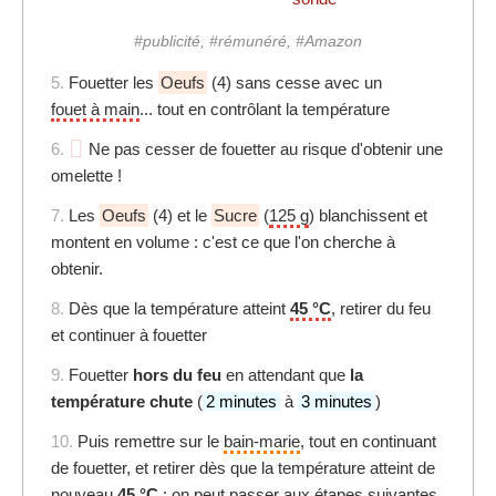
#publicité, #rémunéré, #Amazon
5.
Fouetter les
Oeufs
(4) sans cesse avec un
fouet à main
... tout en contrôlant la température
6.
Ne pas cesser de fouetter au risque d'obtenir une
omelette !
7.
Les
Oeufs
(4) et le
Sucre
(
125 g
) blanchissent et
montent en volume : c'est ce que l'on cherche à
obtenir.
8.
Dès que la température atteint
45 °C
, retirer du feu
et continuer à fouetter
9.
Fouetter
hors du feu
en attendant que
la
température chute
(
2 minutes
à
3 minutes
)
10.
Puis remettre sur le
bain-marie
, tout en continuant
de fouetter, et retirer dès que la température atteint de
nouveau
45 °C
: on peut passer aux étapes suivantes