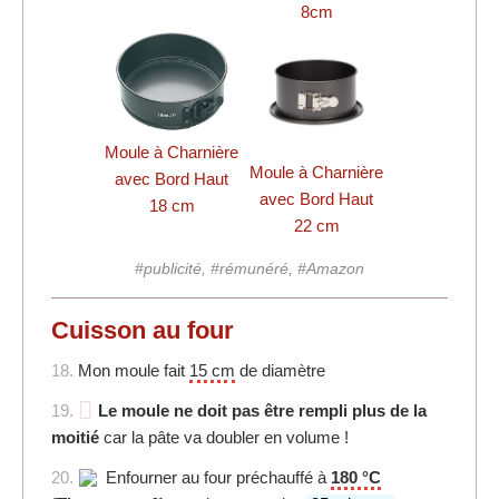
8cm
Moule à Charnière
Moule à Charnière
avec Bord Haut
avec Bord Haut
18 cm
22 cm
#publicité, #rémunéré, #Amazon
Cuisson au four
18.
Mon moule fait
15 cm
de diamètre
19.
Le moule ne doit pas être rempli plus de la
moitié
car la pâte va doubler en volume !
20.
Enfourner au four préchauffé à
180 °C