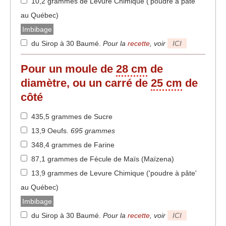
10,2 grammes de Levure Chimique ('poudre à pâte'
au Québec)
Imbibage
du Sirop à 30 Baumé
.
Pour la
recette
, voir
ICI
Pour un moule de
28 cm
de
diamètre, ou un carré de
25 cm
de
côté
435,5 grammes de Sucre
13,9 Oeufs
.
695 grammes
348,4 grammes de Farine
87,1 grammes de Fécule de Maïs (Maïzena)
13,9 grammes de Levure Chimique ('poudre à pâte'
au Québec)
Imbibage
du Sirop à 30 Baumé
.
Pour la
recette
, voir
ICI