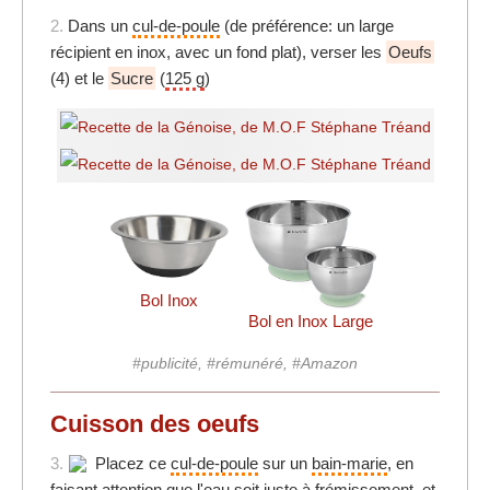
2.
Dans un
cul-de-poule
(de préférence: un large
récipient en inox, avec un fond plat), verser les
Oeufs
(4) et le
Sucre
(
125 g
)
Bol Inox
Bol en Inox Large
#publicité, #rémunéré, #Amazon
Cuisson des oeufs
3.
Placez ce
cul-de-poule
sur un
bain-marie
, en
faisant attention que l'eau soit juste à frémissement, et