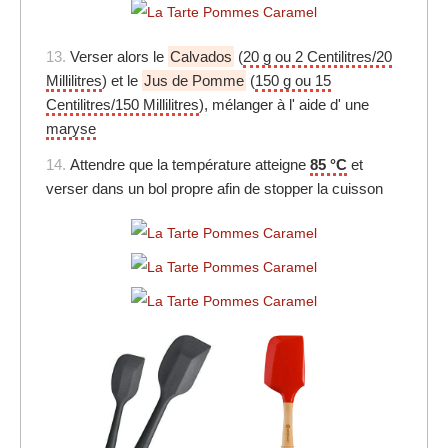
13.
Verser alors le
Calvados
(
20 g ou 2 Centilitres/20
Millilitres
) et le
Jus de Pomme
(
150 g ou 15
Centilitres/150 Millilitres
), mélanger à l' aide d' une
maryse
14.
Attendre que la température atteigne
85 °C
et
verser dans un bol propre afin de stopper la cuisson