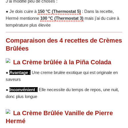
J'ai modifié peu de choses :
● Je dois cuire à
150 °C (Thermostat 5)
: Dans la recette,
Hermé mentionne
100 °C (Thermostat 3)
mais j'ai du cuire à
température plus élevée
Comparaison des
4
recettes
de Crèmes
Brûlées
La Crème brûlée à la Piña Colada
●
Avantage :
Une creme brulée exotique qui est originale en
saveurs
●
Inconvénient :
Elle necessite du temps de repos, une nuit,
donc plus longue
La Crème Brûlée Vanille de Pierre
Hermé