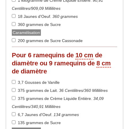
1 kilogramme de Crème Liquide Entière
.
90,91
Centilitres/909,09 Millilitres
18 Jaunes d'Oeuf
.
360 grammes
360 grammes de Sucre
Caramélisation
200 grammes de Sucre Cassonade
Pour 6 ramequins de
10 cm
de
diamètre ou 9 ramequins de
8 cm
de diamètre
3,7 Gousses de Vanille
375 grammes de Lait
.
36 Centilitres/360 Millilitres
375 grammes de Crème Liquide Entière
.
34,09
Centilitres/340,91 Millilitres
6,7 Jaunes d'Oeuf
.
134 grammes
135 grammes de Sucre