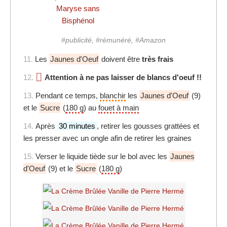
Maryse sans
Bisphénol
#publicité, #rémunéré, #Amazon
11.
Les
Jaunes d'Oeuf
doivent être
très frais
12.
Attention à ne pas laisser de blancs d'oeuf !!
13.
Pendant ce temps,
blanchir
les
Jaunes d'Oeuf
(9)
et le
Sucre
(
180 g
) au
fouet à main
14.
Après
30 minutes
, retirer les gousses grattées et
les presser avec un ongle afin de retirer les graines
15.
Verser le liquide tiède sur le bol avec les
Jaunes
d'Oeuf
(9) et le
Sucre
(
180 g
)