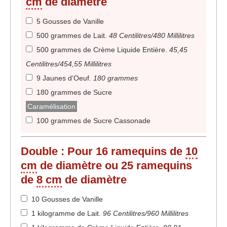
cm
de diamètre
5 Gousses de Vanille
500 grammes de Lait
.
48 Centilitres/480 Millilitres
500 grammes de Crème Liquide Entière
.
45,45
Centilitres/454,55 Millilitres
9 Jaunes d'Oeuf
.
180 grammes
180 grammes de Sucre
Caramélisation
100 grammes de Sucre Cassonade
Double :
Pour 16 ramequins de
10
cm
de diamètre ou 25 ramequins
de
8 cm
de diamètre
10 Gousses de Vanille
1 kilogramme de Lait
.
96 Centilitres/960 Millilitres