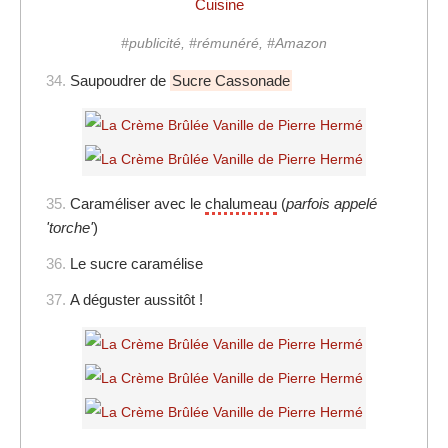
Cuisine
#publicité, #rémunéré, #Amazon
34.
Saupoudrer de
Sucre Cassonade
35.
Caraméliser avec le
chalumeau
(
parfois appelé
'torche'
)
36.
Le sucre caramélise
37.
A déguster aussitôt !