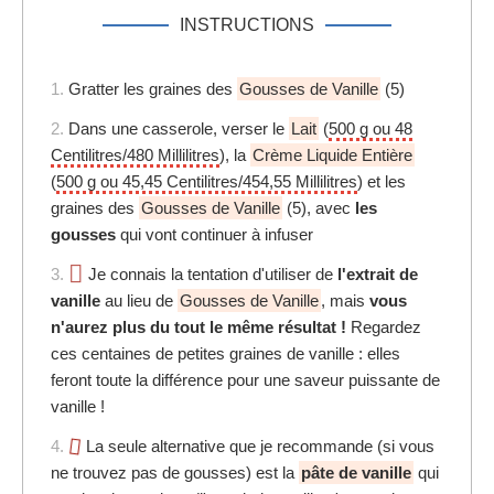
INSTRUCTIONS
1.
Gratter les graines des
Gousses de Vanille
(5)
2.
Dans une casserole, verser le
Lait
(
500 g ou 48
Centilitres/480 Millilitres
), la
Crème Liquide Entière
(
500 g ou 45,45 Centilitres/454,55 Millilitres
) et les
graines des
Gousses de Vanille
(5), avec
les
gousses
qui vont continuer à infuser
3.
Je connais la tentation d'utiliser de
l'extrait de
vanille
au lieu de
Gousses de Vanille
, mais
vous
n'aurez plus du tout le même résultat !
Regardez
ces centaines de petites graines de vanille : elles
feront toute la différence pour une saveur puissante de
vanille !
4.
La seule alternative que je recommande (si vous
ne trouvez pas de gousses) est la
pâte de vanille
qui