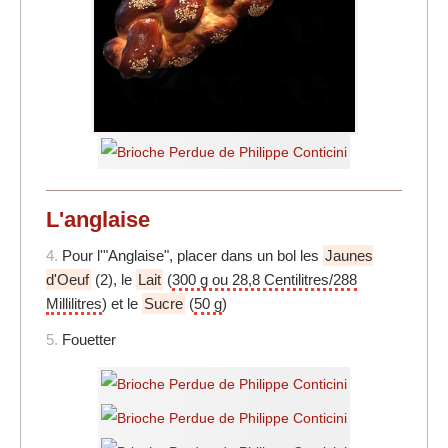
L'anglaise
4.
Pour l'"Anglaise", placer dans un bol les
Jaunes
d'Oeuf
(2), le
Lait
(
300 g ou 28,8 Centilitres/288
Millilitres
) et le
Sucre
(
50 g
)
5.
Fouetter