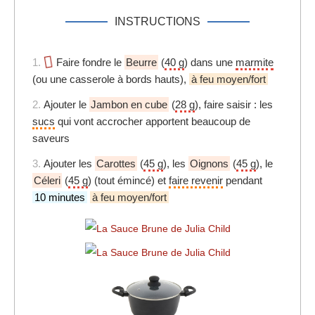
INSTRUCTIONS
1.
Faire fondre le
Beurre
(
40 g
) dans une
marmite
(ou une casserole à bords hauts),
à feu moyen/fort
2.
Ajouter le
Jambon en cube
(
28 g
), faire saisir : les
sucs
qui vont accrocher apportent beaucoup de
saveurs
3.
Ajouter les
Carottes
(
45 g
), les
Oignons
(
45 g
), le
Céleri
(
45 g
) (tout émincé) et
faire revenir
pendant
10 minutes
à feu moyen/fort