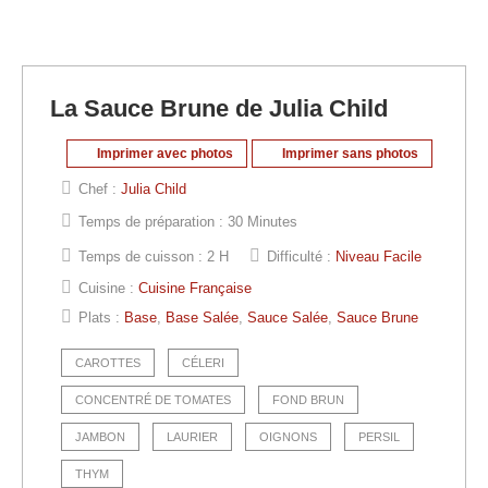
La Sauce Brune de Julia Child
Imprimer avec photos
Imprimer sans photos
Chef :
Julia Child
Temps de préparation :
30 Minutes
Temps de cuisson :
2 H
Difficulté :
Niveau Facile
Cuisine :
Cuisine Française
Plats :
Base
,
Base Salée
,
Sauce Salée
,
Sauce Brune
CAROTTES
CÉLERI
CONCENTRÉ DE TOMATES
FOND BRUN
JAMBON
LAURIER
OIGNONS
PERSIL
THYM