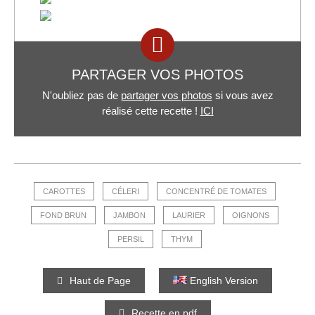
PARTAGER VOS PHOTOS
N'oubliez pas de
partager vos photos
si vous avez
réalisé cette recette !
ICI
CAROTTES
CÉLERI
CONCENTRÉ DE TOMATES
FOND BRUN
JAMBON
LAURIER
OIGNONS
PERSIL
THYM
Haut de Page
English Version
Recette en pdf