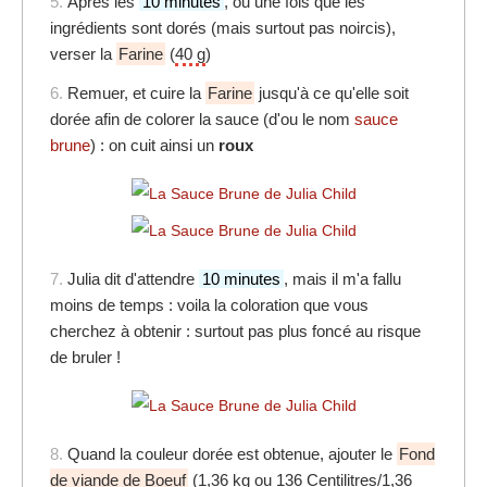
5.
Après les
10 minutes
, ou une fois que les
ingrédients sont dorés (mais surtout pas noircis),
verser la
Farine
(
40 g
)
6.
Remuer, et cuire la
Farine
jusqu'à ce qu'elle soit
dorée afin de colorer la sauce (d'ou le nom
sauce
brune
) : on cuit ainsi un
roux
7.
Julia dit d'attendre
10 minutes
, mais il m'a fallu
moins de temps : voila la coloration que vous
cherchez à obtenir : surtout pas plus foncé au risque
de bruler !
8.
Quand la couleur dorée est obtenue, ajouter le
Fond
de viande de Boeuf
(
1,36 kg ou 136 Centilitres/1,36