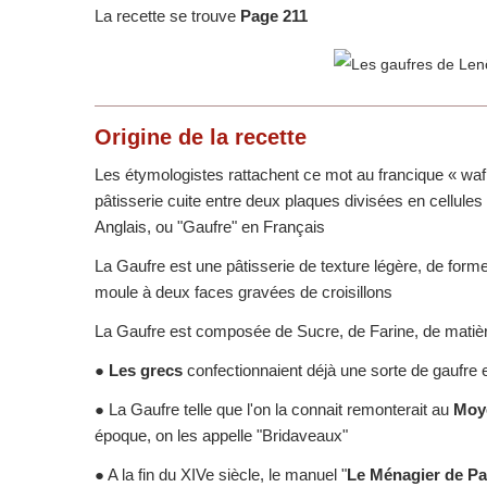
La recette se trouve
Page 211
Origine
de la recette
Les étymologistes rattachent ce mot au francique « wafl
pâtisserie cuite entre deux plaques divisées en cellules q
Anglais, ou "Gaufre" en Français
La Gaufre est une pâtisserie de texture légère, de forme
moule à deux faces gravées de croisillons
La Gaufre est composée de Sucre, de Farine, de matiè
●
Les grecs
confectionnaient déjà une sorte de gaufre e
● La Gaufre telle que l'on la connait remonterait au
Moy
époque, on les appelle "Bridaveaux"
● A la fin du XIVe siècle, le manuel "
Le Ménagier de Pa