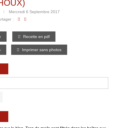
HOUX)
Mercredi 6 Septembre 2017
rtager :
e
Recette en pdf
s
Imprimer sans photos
 sur le blog. Trop de mails sont filtrés dans les boîtes aux