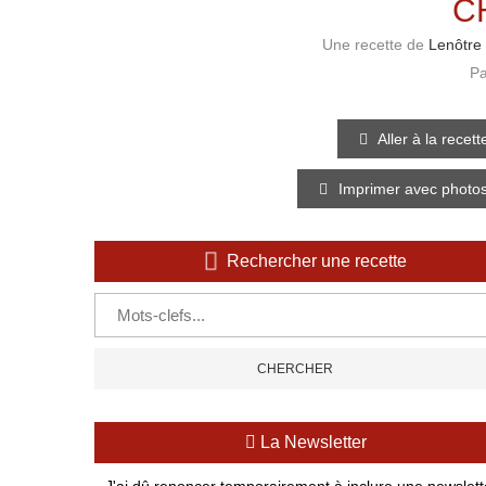
C
Une recette de
Lenôtre
Pa
Aller à la recett
Imprimer avec photo
Rechercher une recette
La Newsletter
J'ai dû renoncer temporairement à inclure une newsletter