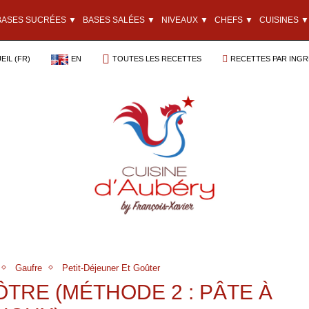
BASES SUCRÉES ▼
BASES SALÉES ▼
NIVEAUX ▼
CHEFS ▼
CUISINES ▼
EIL (FR)
EN
TOUTES LES RECETTES
RECETTES PAR INGR
Gaufre
Petit-Déjeuner Et Goûter
TRE (MÉTHODE 2 : PÂTE À