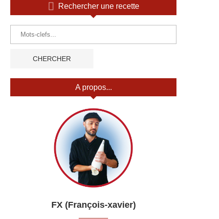
Rechercher une recette
A propos...
FX (François-xavier)