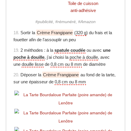
Toile de cuisson
anti-adhésive
#publicité, #rémunéré, #Amazon
18.
Sortir la
Crème Frangipane
(
320 g
) du frais et la
fouetter afin de l'assouplir un peu
19.
2 méthodes : à la
spatule coudée
ou avec
une
poche à douille
, j'ai choisi la
poche à douille
, avec
une
douille lisse
de
0,8 cm ou 8 mm
de diamètre
20.
Déposer la
Crème Frangipane
au fond de la tarte,
sur une épaisseur de
0,8 cm ou 8 mm