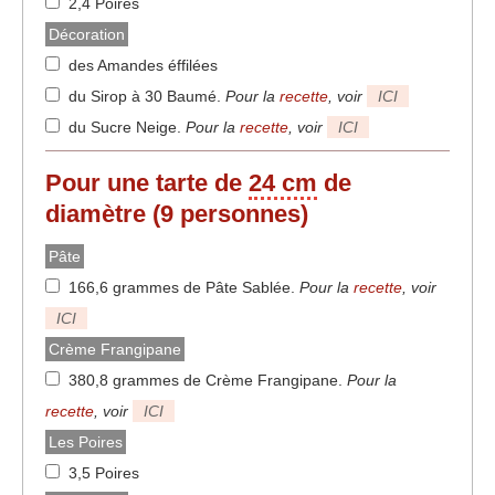
2,4 Poires
Décoration
des Amandes éffilées
du Sirop à 30 Baumé
.
Pour la
recette
, voir
ICI
du Sucre Neige
.
Pour la
recette
, voir
ICI
Pour une tarte de
24 cm
de
diamètre (9 personnes)
Pâte
166,6 grammes de Pâte Sablée
.
Pour la
recette
, voir
ICI
Crème Frangipane
380,8 grammes de Crème Frangipane
.
Pour la
recette
, voir
ICI
Les Poires
3,5 Poires