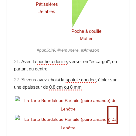
Pâtissières
Jetables
Poche à douille
Matfer
#publicité, #rémunéré, #Amazon
21.
Avec la
poche à douille
, verser en "escargot", en
partant du centre
22.
Si vous avez choisi la
spatule coudée
, étaler sur
une épaisseur de
0,8 cm ou 8 mm