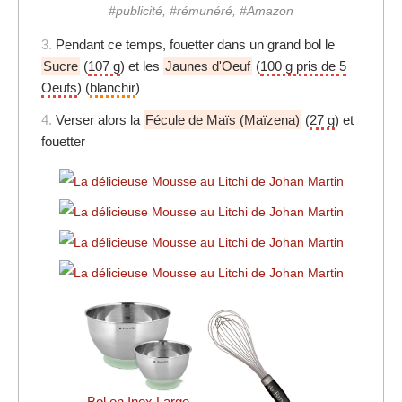
#publicité, #rémunéré, #Amazon
3.
Pendant ce temps, fouetter dans un grand bol le
Sucre
(
107 g
) et les
Jaunes d'Oeuf
(
100 g pris de 5
Oeufs
) (
blanchir
)
4.
Verser alors la
Fécule de Maïs (Maïzena)
(
27 g
) et
fouetter
Bol en Inox Large