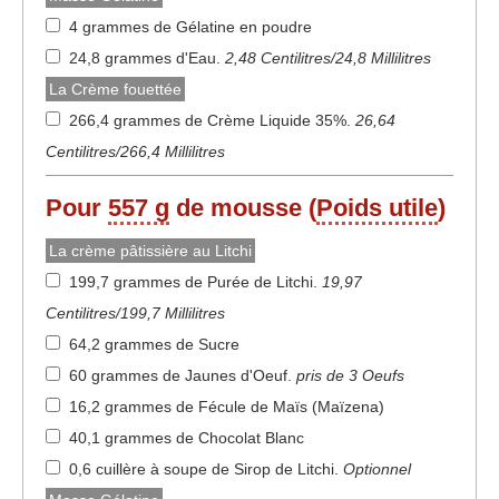
4 grammes de Gélatine en poudre
24,8 grammes d'Eau
.
2,48 Centilitres/24,8 Millilitres
La Crème fouettée
266,4 grammes de Crème Liquide 35%
.
26,64
Centilitres/266,4 Millilitres
Pour
557 g
de mousse (
Poids utile
)
La crème pâtissière au Litchi
199,7 grammes de Purée de Litchi
.
19,97
Centilitres/199,7 Millilitres
64,2 grammes de Sucre
60 grammes de Jaunes d'Oeuf
.
pris de 3 Oeufs
16,2 grammes de Fécule de Maïs (Maïzena)
40,1 grammes de Chocolat Blanc
0,6 cuillère à soupe de Sirop de Litchi
.
Optionnel