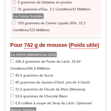
5 grammes de Gélatine en poudre
31 grammes d'Eau
.
3,1 Centilitres/31 Millilitres
La Crème fouettée
333 grammes de Crème Liquide 35%
.
33,3
Centilitres/333 Millilitres
Pour
742 g
de mousse (
Poids utile
)
La crème pâtissière au Litchi
266,4 grammes de Purée de Litchi
.
26,64
Centilitres/266,4 Millilitres
85,6 grammes de Sucre
80 grammes de Jaunes d'Oeuf
.
pris de 4 Oeufs
21,6 grammes de Fécule de Maïs (Maïzena)
53,6 grammes de Chocolat Blanc
0,8 cuillère à soupe de Sirop de Litchi
.
Optionnel
Masse Gélatine