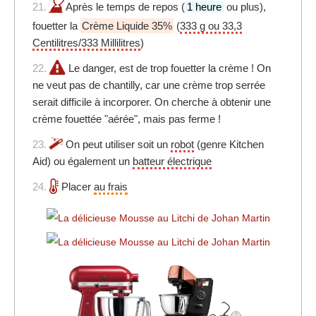
21.
Après le temps de repos (
1 heure
ou plus),
fouetter la
Crème Liquide 35%
(
333 g ou 33,3
Centilitres/333 Millilitres
)
22.
Le danger, est de trop fouetter la crème ! On
ne veut pas de chantilly, car une crème trop serrée
serait difficile à incorporer. On cherche à obtenir une
crème fouettée "aérée", mais pas ferme !
23.
On peut utiliser soit un
robot
(genre Kitchen
Aid) ou également un
batteur électrique
24.
Placer
au frais