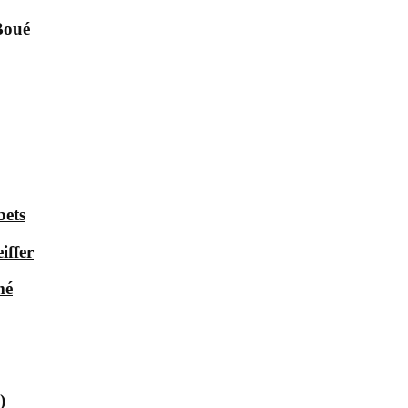
Boué
bets
iffer
mé
)