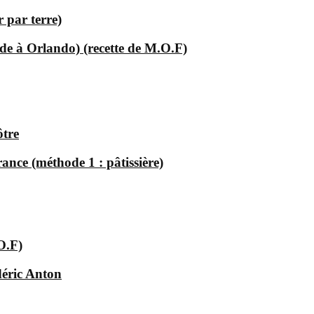
 par terre)
e à Orlando) (recette de M.O.F)
ôtre
ance (méthode 1 : pâtissière)
O.F)
déric Anton