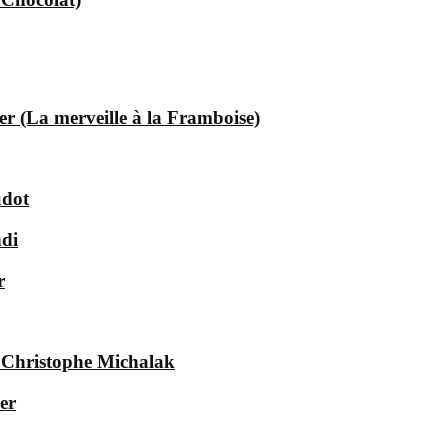
er (La merveille à la Framboise)
udot
ndi
r
e Christophe Michalak
er