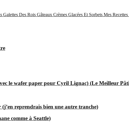
s
Galettes Des Rois
Gâteaux
Crèmes Glacées Et Sorbets
Mes Recettes 
tre
ec le wafer paper pour Cyril Lignac) (Le Meilleur Pât
 (j’en reprendrais bien une autre tranche)
nane comme à Seattle)