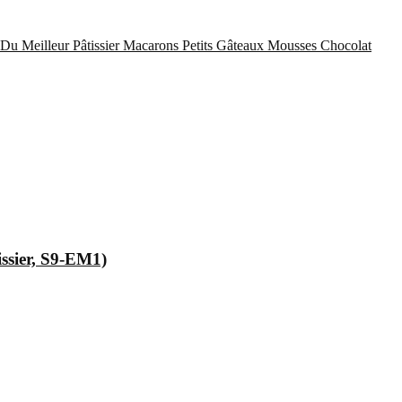
Du Meilleur Pâtissier
Macarons
Petits Gâteaux
Mousses Chocolat
issier, S9-EM1)