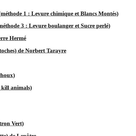
 (méthode 1 : Levure chimique et Blancs Montés)
(méthode 3 : Levure boulanger et Sucre perlé)
erre Hermé
astoches) de Norbert Tarayre
choux)
 kill animals)
tron Vert)
tte) de Lenôtre