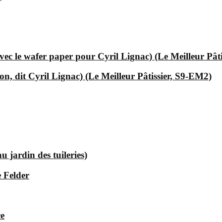
ec le wafer paper pour Cyril Lignac) (Le Meilleur Pât
, dit Cyril Lignac) (Le Meilleur Pâtissier, S9-EM2)
 jardin des tuileries)
 Felder
ce