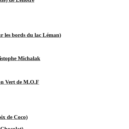
ur les bords du lac Léman)
istophe Michalak
on Vert de M.O.F
ix de Coco)
 Chocolat)