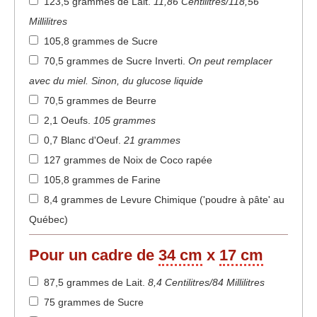
123,5 grammes de Lait
.
11,86 Centilitres/118,56
Millilitres
105,8 grammes de Sucre
70,5 grammes de Sucre Inverti
.
On peut remplacer
avec du miel. Sinon, du glucose liquide
70,5 grammes de Beurre
2,1 Oeufs
.
105 grammes
0,7 Blanc d'Oeuf
.
21 grammes
127 grammes de Noix de Coco rapée
105,8 grammes de Farine
8,4 grammes de Levure Chimique ('poudre à pâte' au
Québec)
Pour un cadre de
34 cm
x
17 cm
87,5 grammes de Lait
.
8,4 Centilitres/84 Millilitres
75 grammes de Sucre