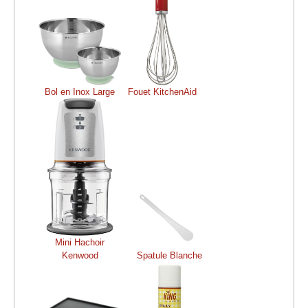
Bol en Inox Large
Fouet KitchenAid
Mini Hachoir
Kenwood
Spatule Blanche