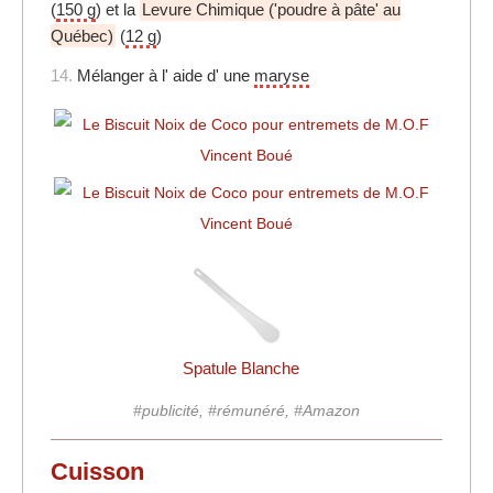
(
150 g
) et la
Levure Chimique ('poudre à pâte' au
Québec)
(
12 g
)
14.
Mélanger à l' aide d' une
maryse
Spatule Blanche
#publicité, #rémunéré, #Amazon
Cuisson