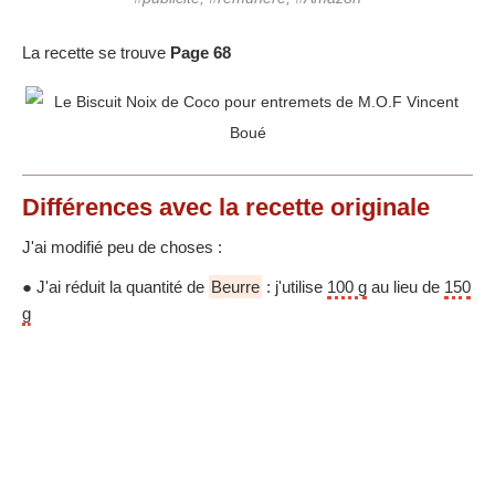
La recette se trouve
Page 68
Différences
avec la recette originale
J'ai modifié peu de choses :
● J'ai réduit la quantité de
Beurre
: j'utilise
100 g
au lieu de
150
g