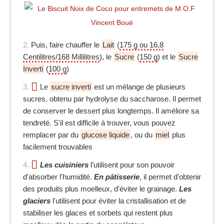
2.
Puis, faire chauffer le
Lait
(
175 g ou 16,8
Centilitres/168 Millilitres
), le
Sucre
(
150 g
) et le
Sucre
Inverti
(
100 g
)
3.
Le
sucre inverti
est un mélange de plusieurs
sucres, obtenu par hydrolyse du saccharose. Il permet
de conserver le dessert plus longtemps. Il améliore sa
tendreté. S'il est difficile à trouver, vous pouvez
remplacer par du
glucose liquide
, ou du
miel
plus
facilement trouvables
4.
Les cuisiniers
l'utilisent pour son pouvoir
d'absorber l'humidité.
En pâtisserie
, il permet d'obtenir
des produits plus moelleux, d'éviter le grainage.
Les
glaciers
l'utilisent pour éviter la cristallisation et de
stabiliser les glaces et sorbets qui restent plus